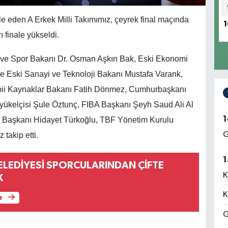
eden A Erkek Milli Takımımız, çeyrek final maçında
1
 finale yükseldi.
ve Spor Bakanı Dr. Osman Aşkın Bak, Eski Ekonomi
 ve Eski Sanayi ve Teknoloji Bakanı Mustafa Varank,
 Tabii Kaynaklar Bakanı Fatih Dönmez, Cumhurbaşkanı
yükelçisi Şule Öztunç, FIBA Başkanı Şeyh Saud Ali Al
1
 Başkanı Hidayet Türkoğlu, TBF Yönetim Kurulu
G
z takip etti.
1
ELEDİYESİ SPORCULARINDAN ÇİFTE
K
K
K
e
G