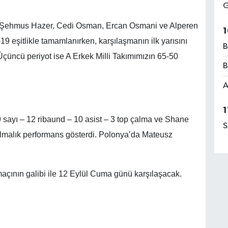
G
, Şehmus Hazer, Cedi Osman, Ercan Osmani ve Alperen
1
9 eşitlikle tamamlanırken, karşılaşmanın ilk yarısını
B
 Üçüncü periyot ise A Erkek Milli Takımımızın 65-50
B
A
1
sayı – 12 ribaund – 10 asist – 3 top çalma ve Shane
S
çalmalık performans gösterdi. Polonya’da Mateusz
 maçının galibi ile 12 Eylül Cuma günü karşılaşacak.