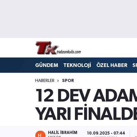
Trabzon Nöbetçi Eczaneler
Trabzon Hava Durumu
Trabzon Namaz Vakitleri
GÜNDEM
TEKNOLOJİ
ÖZEL HABER
S
Trabzon Trafik Yoğunluk Haritası
HABERLER
SPOR
Süper Lig Puan Durumu ve Fikstür
12 DEV ADA
Tüm Manşetler
YARI FİNALD
Son Dakika Haberleri
Haber Arşivi
HALİL İBRAHİM
10.09.2025 - 07:44