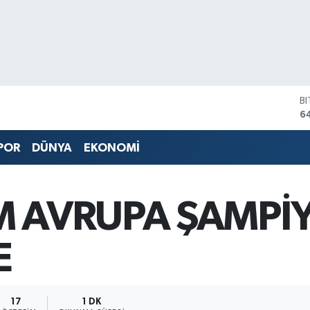
B
6
D
4
POR
DÜNYA
EKONOMİ
E
5
S
6
M AVRUPA ŞAMPİ
G
6
B
E
1
17
1 DK