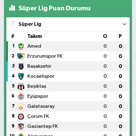
Süper Lig Puan Durumu
Süper Lig
#
Takım
O
P
1
Amed
0
0
2
Erzurumspor FK
0
0
3
Başakşehir
0
0
4
Kocaelispor
0
0
5
Beşiktaş
0
0
6
Eyüpspor
0
0
7
Galatasaray
0
0
8
Çorum FK
0
0
9
Gaziantep FK
0
0