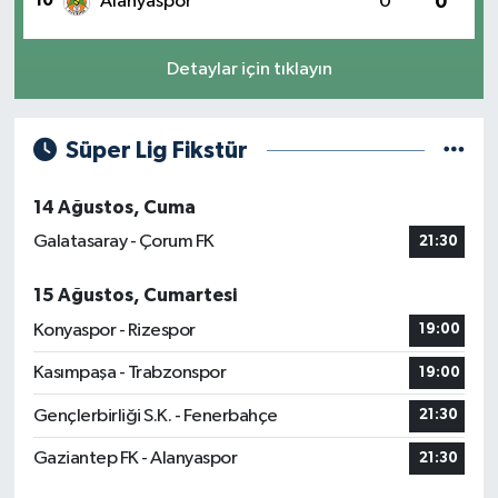
10
Alanyaspor
0
0
Detaylar için tıklayın
Süper Lig Fikstür
14 Ağustos, Cuma
Galatasaray - Çorum FK
21:30
15 Ağustos, Cumartesi
Konyaspor - Rizespor
19:00
Kasımpaşa - Trabzonspor
19:00
Gençlerbirliği S.K. - Fenerbahçe
21:30
Gaziantep FK - Alanyaspor
21:30