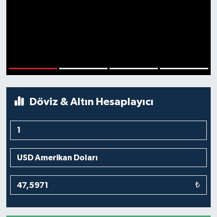
1
2
3
4
Döviz & Altın Hesaplayıcı
₺