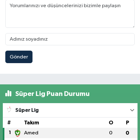
Gönder
Süper Lig Puan Durumu
Süper Lig
#
Takım
O
P
1
Amed
0
0