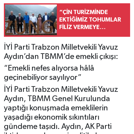
“ÇİN TURİZMİNDE
EKTİĞİMİZ TOHUMLAR
FİLİZ VERMEYE
BAŞLADI”
İYİ Parti Trabzon Milletvekili Yavuz
Aydın’dan TBMM’de emekli çıkışı:
“Emekli nefes alıyorsa hâlâ
geçinebiliyor sayılıyor”
İYİ Parti Trabzon Milletvekili Yavuz
Aydın, TBMM Genel Kurulunda
yaptığı konuşmada emeklilerin
yaşadığı ekonomik sıkıntıları
gündeme taşıdı. Aydın, AK Parti