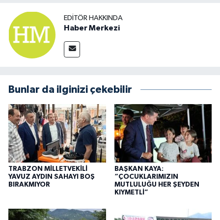
EDITÖR HAKKINDA
Haber Merkezi
Bunlar da ilginizi çekebilir
TRABZON MİLLETVEKİLİ
BAŞKAN KAYA:
YAVUZ AYDIN SAHAYI BOŞ
“ÇOCUKLARIMIZIN
BIRAKMIYOR
MUTLULUĞU HER ŞEYDEN
KIYMETLİ”