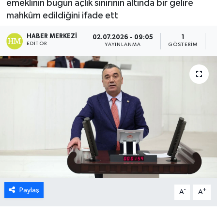
emeklinin bugün açlık sınırının altında bir gelire
mahkûm edildiğini ifade ett
HABER MERKEZI
02.07.2026 - 09:05
1
EDITÖR
YAYINLANMA
GÖSTERIM
O
Paylaş
-
+
A
A