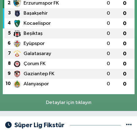
2
Erzurumspor FK
0
0
3
Başakşehir
0
0
4
Kocaelispor
0
0
5
Beşiktaş
0
0
6
Eyüpspor
0
0
7
Galatasaray
0
0
8
Çorum FK
0
0
9
Gaziantep FK
0
0
10
Alanyaspor
0
0
Detaylar için tıklayın
Süper Lig Fikstür