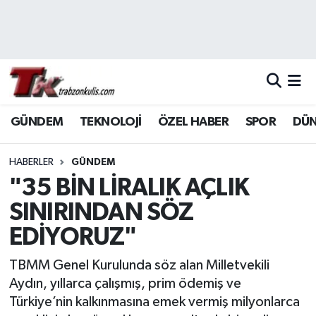
Trabzon Nöbetçi Eczaneler
Trabzon Hava Durumu
GÜNDEM
TEKNOLOJİ
ÖZEL HABER
SPOR
DÜ
Trabzon Namaz Vakitleri
Trabzon Trafik Yoğunluk Haritası
HABERLER
GÜNDEM
"35 BİN LİRALIK AÇLIK
Süper Lig Puan Durumu ve Fikstür
SINIRINDAN SÖZ
EDİYORUZ"
Tüm Manşetler
TBMM Genel Kurulunda söz alan Milletvekili
Son Dakika Haberleri
Aydın, yıllarca çalışmış, prim ödemiş ve
Türkiye’nin kalkınmasına emek vermiş milyonlarca
Haber Arşivi