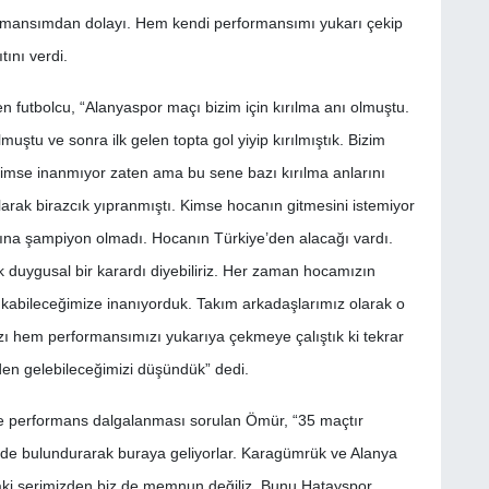
ormansımdan dolayı. Hem kendi performansımı yukarı çekip
ını verdi.
nen futbolcu, “Alanyaspor maçı bizim için kırılma anı olmuştu.
ştu ve sonra ilk gelen topta gol yiyip kırılmıştık. Bizim
kimse inanmıyor zaten ama bu sene bazı kırılma anlarını
rak birazcık yıpranmıştı. Kimse hocanın gitmesini istemiyor
aşına şampiyon olmadı. Hocanın Türkiye’den alacağı vardı.
 duygusal bir karardı diyebiliriz. Her zaman hocamızın
ıkabileceğimize inanıyorduk. Takım arkadaşlarımız olarak o
 hem performansımızı yukarıya çekmeye çalıştık ki tekrar
den gelebileceğimizi düşündük” dedi.
e performans dalgalanması sorulan Ömür, “35 maçtır
ünde bulundurarak buraya geliyorlar. Karagümrük ve Alanya
daki serimizden biz de memnun değiliz. Bunu Hatayspor