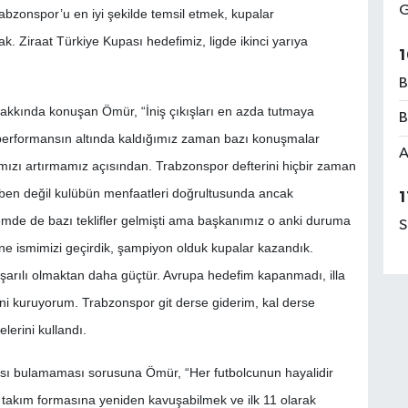
G
zonspor’u en iyi şekilde temsil etmek, kupalar
. Ziraat Türkiye Kupası hedefimiz, ligde ikinci yarıya
1
B
hakkında konuşan Ömür, “İniş çıkışları en azda tutmaya
B
en performansın altında kaldığımız zaman bazı konuşmalar
A
sımızı artırmamız açısından. Trabzonspor defterini hiçbir zaman
en değil kulübün menfaatleri doğrultusunda ancak
1
emde de bazı teklifler gelmişti ama başkanımız o anki duruma
S
ne ismimizi geçirdik, şampiyon olduk kupalar kazandık.
şarılı olmaktan daha güçtür. Avrupa hedefim kapanmadı, illa
ni kuruyorum. Trabzonspor git derse giderim, kal derse
lerini kullandı.
şansı bulamaması sorusuna Ömür, “Her futbolcunun hayalidir
i takım formasına yeniden kavuşabilmek ve ilk 11 olarak