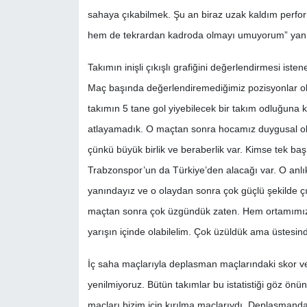
sahaya çıkabilmek. Şu an biraz uzak kaldım perf
hem de tekrardan kadroda olmayı umuyorum” yanıt
Takımın inişli çıkışlı grafiğini değerlendirmesi iste
Maç başında değerlendiremediğimiz pozisyonlar olmu
takımın 5 tane gol yiyebilecek bir takım odluğuna 
atlayamadık. O maçtan sonra hocamız duygusal ola
çünkü büyük birlik ve beraberlik var. Kimse tek b
Trabzonspor’un da Türkiye’den alacağı var. O anlık
yanındayız ve o olaydan sonra çok güçlü şekilde ç
maçtan sonra çok üzgündük zaten. Hem ortamımızı
yarışın içinde olabilelim. Çok üzüldük ama üstesin
İç saha maçlarıyla deplasman maçlarındaki skor v
yenilmiyoruz. Bütün takımlar bu istatistiği göz ön
maçları bizim için kırılma maçlarıydı. Deplasman