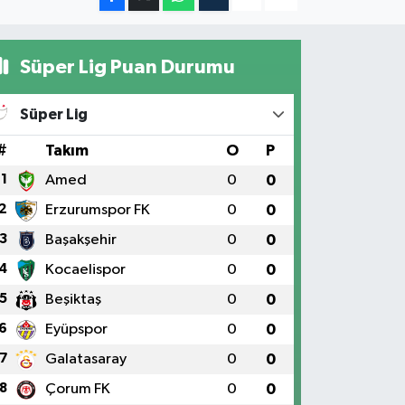
Süper Lig Puan Durumu
Süper Lig
#
Takım
O
P
1
Amed
0
0
2
Erzurumspor FK
0
0
3
Başakşehir
0
0
4
Kocaelispor
0
0
5
Beşiktaş
0
0
6
Eyüpspor
0
0
7
Galatasaray
0
0
8
Çorum FK
0
0