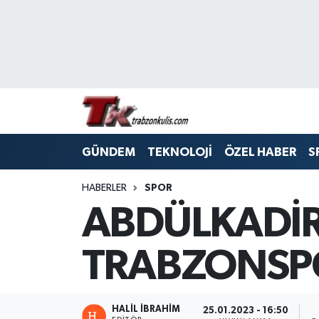
Trabzon Nöbetçi Eczaneler
Trabzon Hava Durumu
Trabzon Namaz Vakitleri
GÜNDEM
TEKNOLOJİ
ÖZEL HABER
S
Trabzon Trafik Yoğunluk Haritası
HABERLER
SPOR
Süper Lig Puan Durumu ve Fikstür
ABDÜLKADİR
Tüm Manşetler
TRABZONSP
Son Dakika Haberleri
Haber Arşivi
HALİL İBRAHİM
25.01.2023 - 16:50