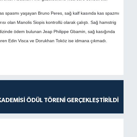
 kas spasmı yaşayan Bruno Peres, sağ kalf kasında kas spazmı
ı olan Manolis Siopis kontrollü olarak çalıştı. Sağ hamstrig
dizinde ödem bulunan Jeap Philippe Gbamin, sağ kasığında
üren Edin Visca ve Dorukhan Toköz ise idmana çıkmadı.
ADEMİSİ ÖDÜL TÖRENİ GERÇEKLEŞTİRİLDİ