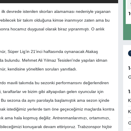
 ilk devrede istenilen skorları alamaması nedeniyle yaşanan
1
yiyebilecek bir takım olduğuna kimse inanmıyor zaten ama bu
sonra hocamız duygusal olarak biraz yıpranmıştı. O anlık
r, Süper Lig’in 21’inci haftasında oynanacak Atakaş
da bulundu. Mehmet Ali Yılmaz Tesisleri’nde yapılan idman
1
, kendisine yöneltilen soruları yanıtladı.
G
do mavili takımda bu sezonki performansını değerlendiren
1
taraftarlar ve bizim gibi altyapıdan gelen oyuncular için
 Bu sezona da aynı parolayla başlamıştık ama sezon içinde
K
 almak istediğimiz yerlerde tam öne geçeceğimiz maçlarda kontra
K
ık ama hala kopmuş değiliz. Antrenmanlarımızı, ortamımızı,
G
olabileceğimizi konuşarak devam ettiriyoruz. Trabzonspor hiçbir