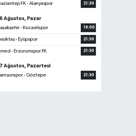
aziantep FK - Alanyaspor
21:30
6 Ağustos, Pazar
aşakşehir - Kocaelispor
19:00
eşiktaş - Eyüpspor
21:30
med - Erzurumspor FK
21:30
7 Ağustos, Pazartesi
amsunspor - Göztepe
21:30