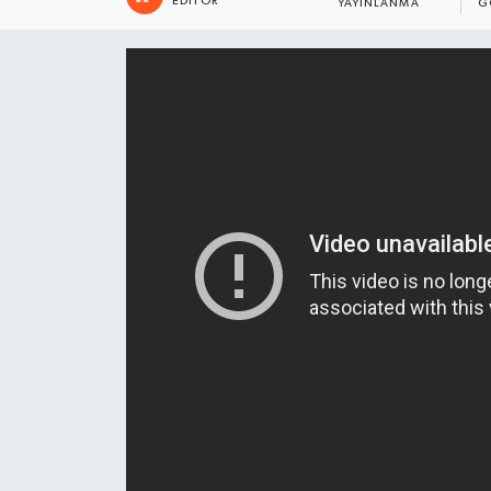
EDITÖR
YAYINLANMA
G