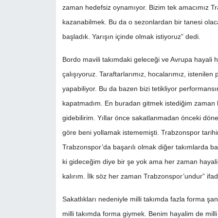
zaman hedefsiz oynamıyor. Bizim tek amacımız Trab
kazanabilmek. Bu da o sezonlardan bir tanesi olacak
başladık. Yarışın içinde olmak istiyoruz” dedi.
Bordo mavili takımdaki geleceği ve Avrupa hayali 
çalışıyoruz. Taraftarlarımız, hocalarımız, istenil
yapabiliyor. Bu da bazen bizi tetikliyor performan
kapatmadım. En buradan gitmek istediğim zaman b
gidebilirim. Yıllar önce sakatlanmadan önceki dön
göre beni yollamak istememişti. Trabzonspor tarihi
Trabzonspor’da başarılı olmak diğer takımlarda ba
ki gideceğim diye bir şe yok ama her zaman hayali
kalırım. İlk söz her zaman Trabzonspor’undur” ifade
Sakatlıkları nedeniyle milli takımda fazla forma 
milli takımda forma giymek. Benim hayalim de mill