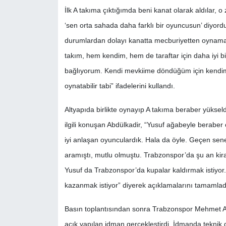
İlk A takıma çıktığımda beni kanat olarak aldılar,
‘sen orta sahada daha farklı bir oyuncusun’ diyordu
durumlardan dolayı kanatta mecburiyetten oynama
takım, hem kendim, hem de taraftar için daha iyi 
bağlıyorum. Kendi mevkiime döndüğüm için kendim
oynatabilir tabi” ifadelerini kullandı.
Altyapıda birlikte oynayıp A takıma beraber yüksel
ilgili konuşan Abdülkadir, “Yusuf ağabeyle beraber
iyi anlaşan oyunculardık. Hala da öyle. Geçen se
aramıştı, mutlu olmuştu. Trabzonspor’da şu an kira
Yusuf da Trabzonspor’da kupalar kaldırmak istiyo
kazanmak istiyor” diyerek açıklamalarını tamamlad
Basın toplantısından sonra Trabzonspor Mehmet Ali
açık yapılan idman gerçekleştirdi. İdmanda teknik d