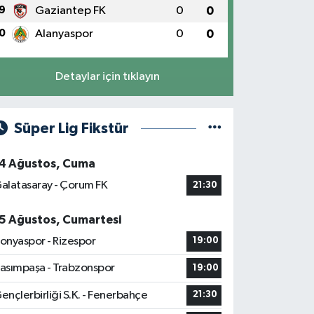
9
Gaziantep FK
0
0
0
Alanyaspor
0
0
Detaylar için tıklayın
Süper Lig Fikstür
4 Ağustos, Cuma
alatasaray - Çorum FK
21:30
5 Ağustos, Cumartesi
onyaspor - Rizespor
19:00
asımpaşa - Trabzonspor
19:00
ençlerbirliği S.K. - Fenerbahçe
21:30