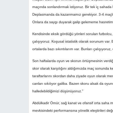
maçında sonlandırmak istiyoruz. Bir tek iç sahada
Deplasmanda da kazanmamız gerekiyor. 3-4 maçlık 
Onlara da saygı duyarak galip gelememe hasretimizi
Kendisinde eksik gördüğü yönleri sorulan futbolcu
çalışıyoruz. Koşusal istatistik olarak sorunum var. B
ortalarda bazı sıkıntılarım var. Bunları çalışıyoruz,
Son haftalarda oyun ve skorun örtüşmesinin verd
skor olarak karşılığını aldığımızda maç sonunda k
taraftarlarını skordan daha ziyade oyun olarak me
canları sıkılıyor galiba. Bazen skoru alsak da oyun
halledebildiğimizi düşünüyoruz.”
Abdülkadir Ömür, sağ kanat ve ofansif orta saha 
mevkisindeki performansına yönelik eleştirileri değ