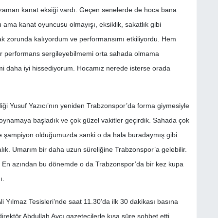
 o zaman kanat eksiği vardı. Geçen senelerde de hoca bana
 ama kanat oyuncusu olmayışı, eksiklik, sakatlık gibi
k zorunda kalıyordum ve performansımı etkiliyordu. Hem
bir performans sergileyebilmemi orta sahada olmama
i daha iyi hissediyorum. Hocamız nerede isterse orada
diği Yusuf Yazıcı’nın yeniden Trabzonspor’da forma giymesiyle
 oynamaya başladık ve çok güzel vakitler geçirdik. Sahada çok
ne şampiyon olduğumuzda sanki o da hala buradaymış gibi
lık. Umarım bir daha uzun süreliğine Trabzonspor’a gelebilir.
r. En azından bu dönemde o da Trabzonspor’da bir kez kupa
ı.
 Yılmaz Tesisleri’nde saat 11.30’da ilk 30 dakikası basına
irektör Abdullah Avcı gazetecilerle kısa süre sohbet etti.