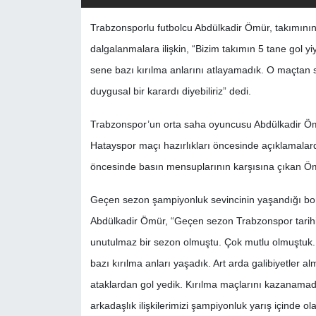
Trabzonsporlu futbolcu Abdülkadir Ömür, takımının
dalgalanmalara ilişkin, “Bizim takımın 5 tane gol 
sene bazı kırılma anlarını atlayamadık. O maçtan 
duygusal bir karardı diyebiliriz” dedi.
Trabzonspor’un orta saha oyuncusu Abdülkadir Ömü
Hatayspor maçı hazırlıkları öncesinde açıklamalar
öncesinde basın mensuplarının karşısına çıkan Ömür
Geçen sezon şampiyonluk sevincinin yaşandığı bor
Abdülkadir Ömür, “Geçen sezon Trabzonspor tarihi, 
unutulmaz bir sezon olmuştu. Çok mutlu olmuştuk.
bazı kırılma anları yaşadık. Art arda galibiyetler
ataklardan gol yedik. Kırılma maçlarını kazanamad
arkadaşlık ilişkilerimizi şampiyonluk yarış içinde 