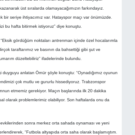
 kazanarak üst sıralarda olamayacağımızın farkındayız.
bir seriye ihtiyacımız var. Hatayspor maçı var önümüzde.
 bu hafta bitirmek istiyoruz” diye konuştu.
, “Eksik gördüğüm noktaları antrenman içinde özel hocalarımla
irçok taraftarımız ve basının da bahsettiği gibi şut ve
 umarım düzeltebiliriz” ifadelerinde bulundu.
iği duyguyu anlatan Ömür şöyle konuştu: “Oynadığımız oyunun
endimizi çok mutlu ve gururlu hissediyoruz. Trabzonspor
mnun etmemiz gerekiyor. Maçın başlarında ilk 20 dakika
sal olarak problemlerimiz olabiliyor. Son haftalarda onu da
mevkilerinden sonra merkez orta sahada oynaması ve yeni
erlendirerek, “Futbola altyapıda orta saha olarak başlamıştım.