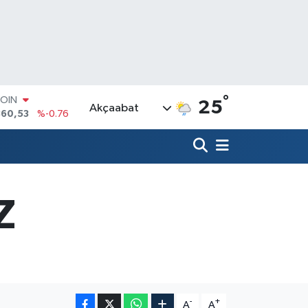
COIN
360,53
%-0.76
°
25
Akçaabat
LAR
7069
%0.17
RO
0265
%0.01
RLİN
1897
%0.02
M ALTIN
Z
4.81
%1.44
T100
887
%64
-
+
A
A