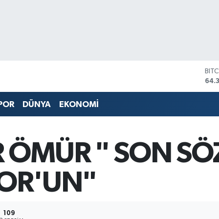
BIT
64.
DO
47,
EU
POR
DÜNYA
EKONOMİ
55,
STE
64,
GRA
 ÖMÜR " SON SÖ
657
BİS
13.
OR'UN"
109