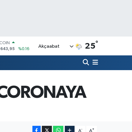
°
TCOIN
25
Akçaabat
.643,95
%0.16
LAR
,6006
%0.06
RO
,0250
%0.02
ERLİN
,2398
%0.2
I CORONAYA
AM ALTIN
13.94
%0.32
ST100
.768
%48
-
+
A
A