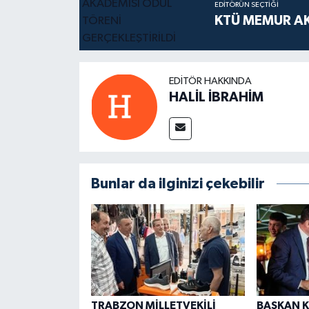
EDITÖRÜN SEÇTIĞI
KTÜ MEMUR AK
EDITÖR HAKKINDA
HALİL İBRAHİM
Bunlar da ilginizi çekebilir
TRABZON MİLLETVEKİLİ
BAŞKAN K