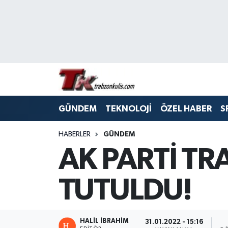
Trabzon Nöbetçi Eczaneler
Trabzon Hava Durumu
Trabzon Namaz Vakitleri
GÜNDEM
TEKNOLOJİ
ÖZEL HABER
S
Trabzon Trafik Yoğunluk Haritası
HABERLER
GÜNDEM
Süper Lig Puan Durumu ve Fikstür
AK PARTİ T
Tüm Manşetler
TUTULDU!
Son Dakika Haberleri
Haber Arşivi
HALİL İBRAHİM
31.01.2022 - 15:16