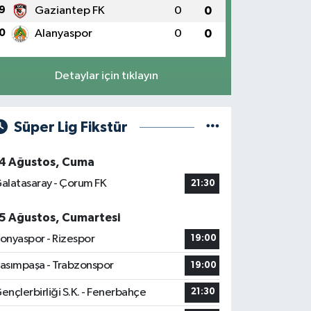
9
Gaziantep FK
0
0
0
Alanyaspor
0
0
Detaylar için tıklayın
Süper Lig Fikstür
4 Ağustos, Cuma
alatasaray - Çorum FK
21:30
5 Ağustos, Cumartesi
onyaspor - Rizespor
19:00
asımpaşa - Trabzonspor
19:00
ençlerbirliği S.K. - Fenerbahçe
21:30