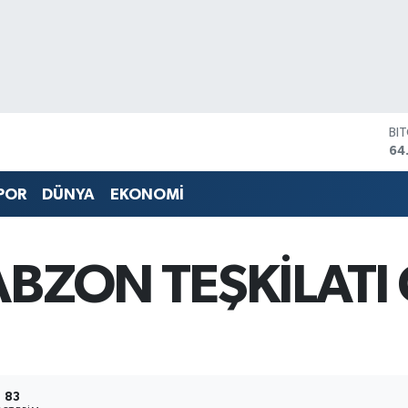
BI
64
DO
47
POR
DÜNYA
EKONOMİ
EU
55
ST
64
RABZON TEŞKİLAT
GR
65
Bİ
13
83