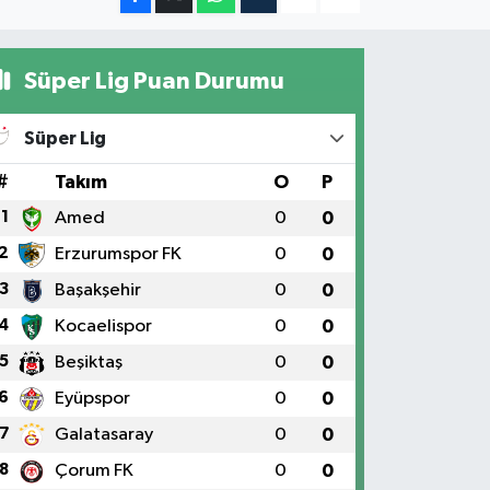
Süper Lig Puan Durumu
Süper Lig
#
Takım
O
P
1
Amed
0
0
2
Erzurumspor FK
0
0
3
Başakşehir
0
0
4
Kocaelispor
0
0
5
Beşiktaş
0
0
6
Eyüpspor
0
0
7
Galatasaray
0
0
8
Çorum FK
0
0