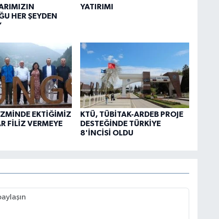
ARIMIZIN
YATIRIMI
ĞU HER ŞEYDEN
”
İZMİNDE EKTİĞİMİZ
KTÜ, TÜBİTAK-ARDEB PROJE
 FİLİZ VERMEYE
DESTEĞİNDE TÜRKİYE
8'İNCİSİ OLDU