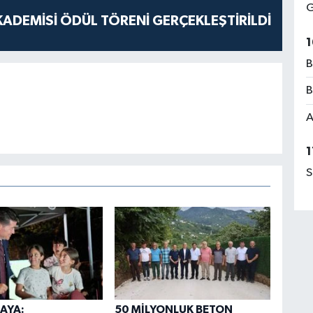
G
ADEMİSİ ÖDÜL TÖRENİ GERÇEKLEŞTİRİLDİ
1
B
B
A
1
S
AYA:
50 MİLYONLUK BETON