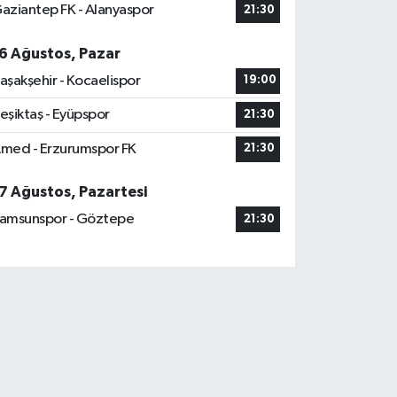
aziantep FK - Alanyaspor
21:30
6 Ağustos, Pazar
aşakşehir - Kocaelispor
19:00
eşiktaş - Eyüpspor
21:30
med - Erzurumspor FK
21:30
7 Ağustos, Pazartesi
amsunspor - Göztepe
21:30