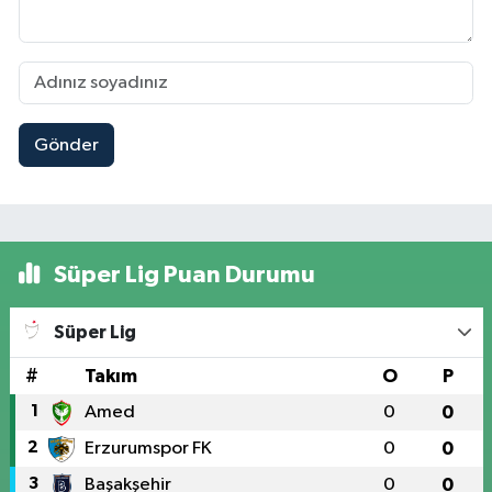
Gönder
Süper Lig Puan Durumu
Süper Lig
#
Takım
O
P
1
Amed
0
0
2
Erzurumspor FK
0
0
3
Başakşehir
0
0