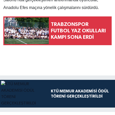
Anadolu Efes maçına yönelik çalışmalarını sürdürdü.
TRABZONSPOR
FUTBOL YAZ OKULLARI
KAMPI SONA ERDİ
KTÜ MEMUR AKADEMİSİ ÖDÜL
TÖRENİ GERÇEKLEŞTİRİLDİ