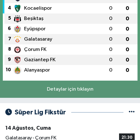
4
Kocaelispor
0
0
5
Beşiktaş
0
0
6
Eyüpspor
0
0
7
Galatasaray
0
0
8
Çorum FK
0
0
9
Gaziantep FK
0
0
10
Alanyaspor
0
0
Detaylar için tıklayın
Süper Lig Fikstür
14 Ağustos, Cuma
Galatasaray - Çorum FK
21:30