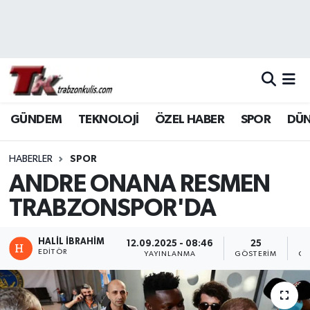
Trabzon Nöbetçi Eczaneler
Trabzon Hava Durumu
GÜNDEM
TEKNOLOJİ
ÖZEL HABER
SPOR
DÜ
Trabzon Namaz Vakitleri
Trabzon Trafik Yoğunluk Haritası
HABERLER
SPOR
ANDRE ONANA RESMEN
Süper Lig Puan Durumu ve Fikstür
TRABZONSPOR'DA
Tüm Manşetler
HALİL İBRAHİM
12.09.2025 - 08:46
25
EDITÖR
YAYINLANMA
GÖSTERIM
OK
Son Dakika Haberleri
Haber Arşivi