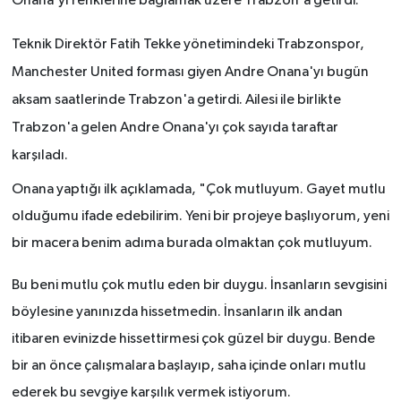
Onana'yı renklerine bağlamak üzere Trabzon'a getirdi.
Teknik Direktör Fatih Tekke yönetimindeki Trabzonspor,
Manchester United forması giyen Andre Onana'yı bugün
aksam saatlerinde Trabzon'a getirdi. Ailesi ile birlikte
Trabzon'a gelen Andre Onana'yı çok sayıda taraftar
karşıladı.
Onana yaptığı ilk açıklamada,
"Çok mutluyum. Gayet mutlu
olduğumu ifade edebilirim. Yeni bir projeye başlıyorum, yeni
bir macera benim adıma burada olmaktan çok mutluyum.
Bu beni mutlu çok mutlu eden bir duygu. İnsanların sevgisini
böylesine yanınızda hissetmedin. İnsanların ilk andan
itibaren evinizde hissettirmesi çok güzel bir duygu. Bende
bir an önce çalışmalara başlayıp, saha içinde onları mutlu
ederek bu sevgiye karşılık vermek istiyorum.