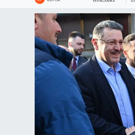
EDITÖR
YAYINLANMA
G