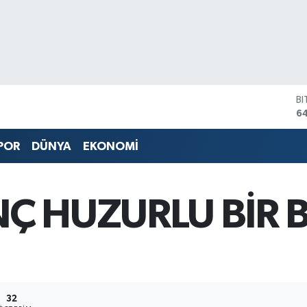
B
6
D
4
POR
DÜNYA
EKONOMİ
E
5
ST
64
Ç HUZURLU BİR 
G
6
Bİ
13
32