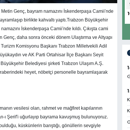
 Metin Genç, bayram namazını İskenderpaşa Camii'nde
1
ayramlaşıp birlikte kahvaltı yaptı.Trabzon Büyükşehir
amazını İskenderpaşa Camii'nde kıldı. Çıkışta cami
 Genç, daha sonra önceki dönem Ulaştırma ve Altyapı
 Turizm Komisyonu Başkanı Trabzon Milletvekili Adil
üyükaydın ve AK Parti Ortahisar İlçe Başkanı Seyit
i Büyükşehir Belediyesi şirketi Trabzon Ulaşım A.Ş.
1
raberindeki heyet, nöbetçi personelle bayramlaşarak
G
1
K
manın vesilesi olan, rahmet ve mağfiret kapılarının
K
an-ı Şerif'i uğurlayıp bayrama kavuşmuş bulunuyoruz.
G
 bulduğu, küskünlerin barıştığı, gönüllerin sevgiyle