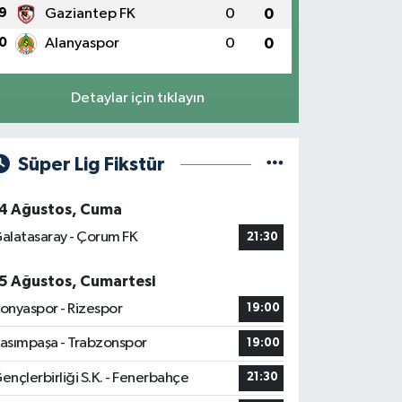
9
Gaziantep FK
0
0
0
Alanyaspor
0
0
Detaylar için tıklayın
Süper Lig Fikstür
4 Ağustos, Cuma
alatasaray - Çorum FK
21:30
5 Ağustos, Cumartesi
onyaspor - Rizespor
19:00
asımpaşa - Trabzonspor
19:00
ençlerbirliği S.K. - Fenerbahçe
21:30