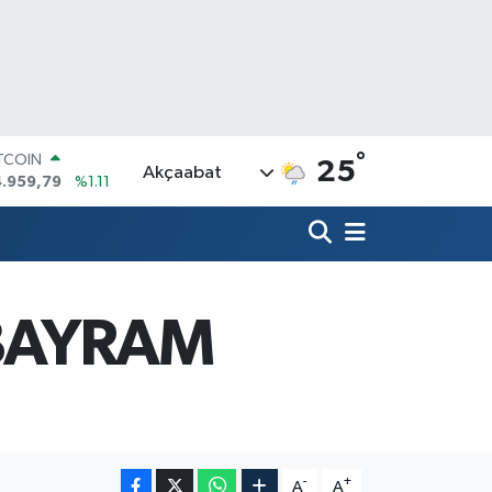
ITCOIN
°
25
Akçaabat
4.959,79
%1.11
OLAR
7,7436
%0.18
URO
5,2510
%0.32
ERLİN
,4811
%0.38
BAYRAM
RAM ALTIN
660.55
%0.03
ST100
.779
%-14
-
+
A
A