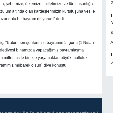
G
n, şehrimize, ülkemize, milletimize ve tüm insanlığa
zulüm altında olan kardeşlerimizin kurtuluşuna vesile
1
uzur dolu bir bayram diliyorum" dedi.
B
B
A
, "Bütün hemşerilerimizi bayramın 3. günü (1 Nisan
 Belediyesi binamızda yapacağımız bayramlaşma
1
 milletimizle birlikte yaşamaktan büyük mutluluk
S
ayramımız mübarek olsun" diye konuştu