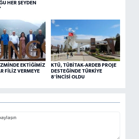
ĞU HER ŞEYDEN
”
İZMİNDE EKTİĞİMİZ
KTÜ, TÜBİTAK-ARDEB PROJE
 FİLİZ VERMEYE
DESTEĞİNDE TÜRKİYE
8'İNCİSİ OLDU