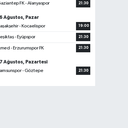
aziantep FK - Alanyaspor
21:30
6 Ağustos, Pazar
aşakşehir - Kocaelispor
19:00
eşiktaş - Eyüpspor
21:30
med - Erzurumspor FK
21:30
7 Ağustos, Pazartesi
amsunspor - Göztepe
21:30