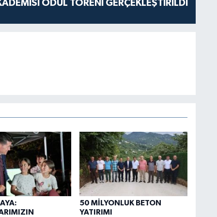
ADEMİSİ ÖDÜL TÖRENİ GERÇEKLEŞTİRİLDİ
AYA:
50 MİLYONLUK BETON
ARIMIZIN
YATIRIMI