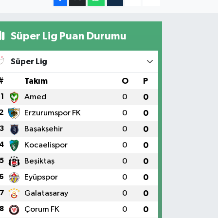
Süper Lig Puan Durumu
Süper Lig
#
Takım
O
P
1
Amed
0
0
2
Erzurumspor FK
0
0
3
Başakşehir
0
0
4
Kocaelispor
0
0
5
Beşiktaş
0
0
6
Eyüpspor
0
0
7
Galatasaray
0
0
8
Çorum FK
0
0