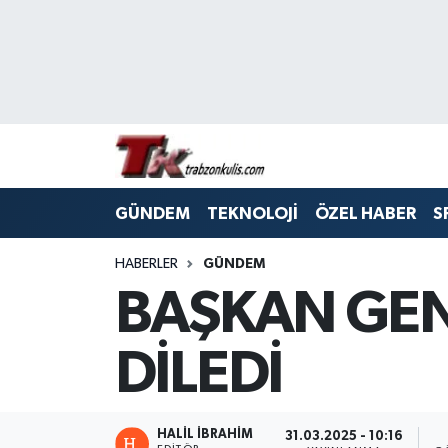
Trabzon Nöbetçi Eczaneler
Trabzon Hava Durumu
Trabzon Namaz Vakitleri
GÜNDEM
TEKNOLOJİ
ÖZEL HABER
S
Trabzon Trafik Yoğunluk Haritası
HABERLER
GÜNDEM
Süper Lig Puan Durumu ve Fikstür
BAŞKAN GEN
Tüm Manşetler
DİLEDİ
Son Dakika Haberleri
Haber Arşivi
HALİL İBRAHİM
31.03.2025 - 10:16