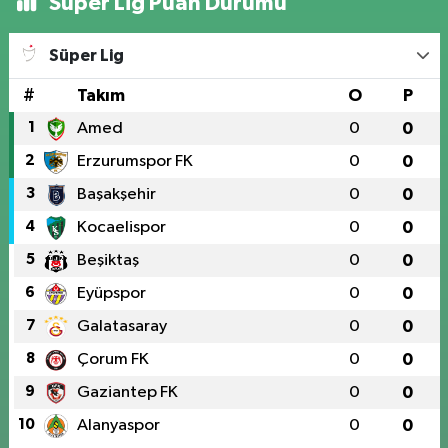
Süper Lig Puan Durumu
Süper Lig
#
Takım
O
P
1
Amed
0
0
2
Erzurumspor FK
0
0
3
Başakşehir
0
0
4
Kocaelispor
0
0
5
Beşiktaş
0
0
6
Eyüpspor
0
0
7
Galatasaray
0
0
8
Çorum FK
0
0
9
Gaziantep FK
0
0
10
Alanyaspor
0
0