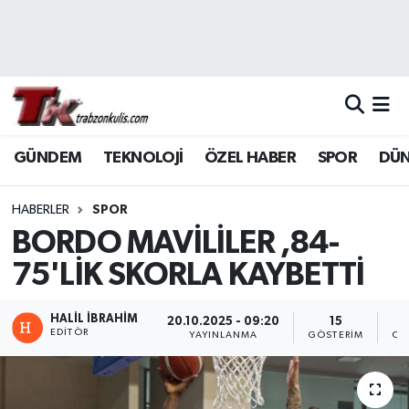
Trabzon Nöbetçi Eczaneler
Trabzon Hava Durumu
GÜNDEM
TEKNOLOJİ
ÖZEL HABER
SPOR
DÜ
Trabzon Namaz Vakitleri
Trabzon Trafik Yoğunluk Haritası
HABERLER
SPOR
BORDO MAVİLİLER ,84-
Süper Lig Puan Durumu ve Fikstür
75'LİK SKORLA KAYBETTİ
Tüm Manşetler
HALİL İBRAHİM
20.10.2025 - 09:20
15
EDITÖR
YAYINLANMA
GÖSTERIM
OK
Son Dakika Haberleri
Haber Arşivi