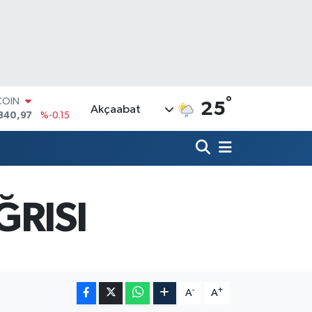
°
COIN
25
Akçaabat
840,97
%-0.15
LAR
7436
%0.18
RO
2510
%0.32
RLİN
4811
%0.38
RISI
M ALTIN
0.55
%0
T100
779
%-14
-
+
A
A