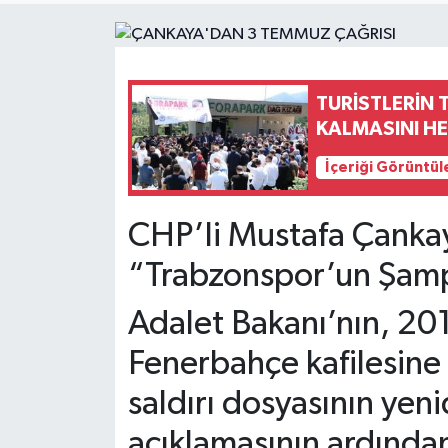
TURİSTLERİN
KALMASINI H
İçeriği Görüntül
CHP’li Mustafa Çanka
“Trabzonspor’un Şamp
Adalet Bakanı’nın, 20
Fenerbahçe kafilesine 
saldırı dosyasının yen
açıklamasının ardından