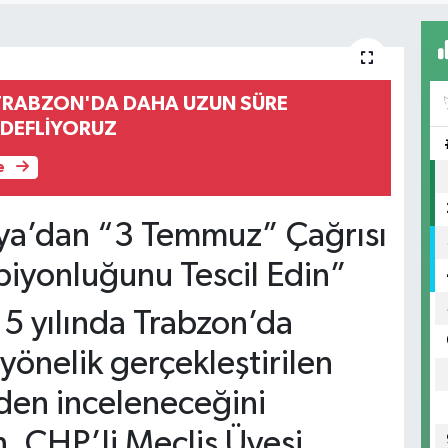
 TRABZON'DA DAHA UZUN SÜRE
EDEFLİYORUZ
e
ya’dan “3 Temmuz” Çağrısı
iyonluğunu Tescil Edin”
15 yılında Trabzon’da
yönelik gerçekleştirilen
iden inceleneceğini
, CHP’li Meclis Üyesi