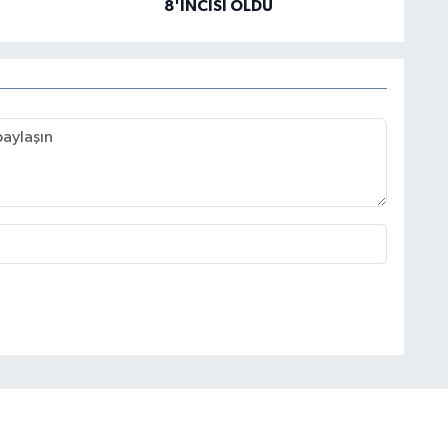
8'İNCİSİ OLDU