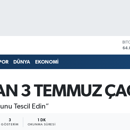
BIT
64.
DO
47,
POR
DÜNYA
EKONOMİ
EU
55,
STE
64,
N 3 TEMMUZ ÇAĞ
GRA
666
BİS
nu Tescil Edin”
13.
3
1 DK
GÖSTERIM
OKUNMA SÜRESI