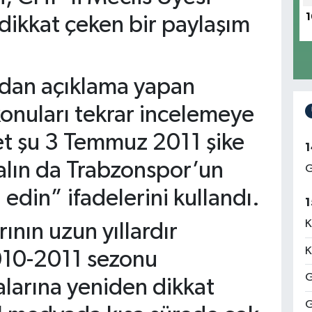
1
ikkat çeken bir paylaşım
dan açıklama yapan
konuları tekrar incelemeye
t şu 3 Temmuz 2011 şike
1
 alın da Trabzonspor’un
G
edin” ifadelerini kullandı.
1
K
ının uzun yıllardır
K
10-2011 sezonu
G
larına yeniden dikkat
G