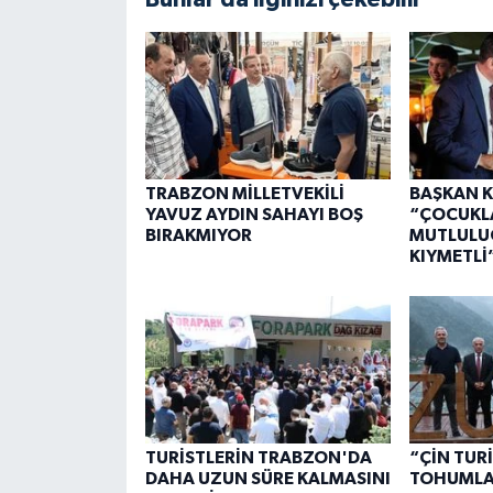
TRABZON MİLLETVEKİLİ
BAŞKAN K
YAVUZ AYDIN SAHAYI BOŞ
“ÇOCUKL
BIRAKMIYOR
MUTLULU
KIYMETLİ
TURİSTLERİN TRABZON'DA
“ÇİN TUR
DAHA UZUN SÜRE KALMASINI
TOHUMLAR