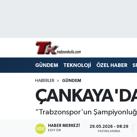
Trabzon Nöbetçi Eczaneler
Trabzon Hava Durumu
Trabzon Namaz Vakitleri
GÜNDEM
TEKNOLOJİ
ÖZEL HABER
S
Trabzon Trafik Yoğunluk Haritası
HABERLER
GÜNDEM
Süper Lig Puan Durumu ve Fikstür
ÇANKAYA'DA
Tüm Manşetler
“Trabzonspor’un Şampiyonluğu
Son Dakika Haberleri
HABER MERKEZI
29.05.2026 - 08:29
EDITÖR
YAYINLANMA
Haber Arşivi