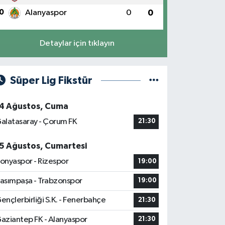
0
Alanyaspor
0
0
Detaylar için tıklayın
Süper Lig Fikstür
4 Ağustos, Cuma
alatasaray - Çorum FK
21:30
5 Ağustos, Cumartesi
onyaspor - Rizespor
19:00
asımpaşa - Trabzonspor
19:00
ençlerbirliği S.K. - Fenerbahçe
21:30
aziantep FK - Alanyaspor
21:30