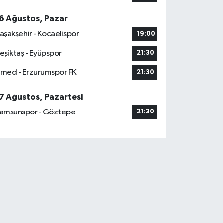
6 Ağustos, Pazar
aşakşehir - Kocaelispor
19:00
eşiktaş - Eyüpspor
21:30
med - Erzurumspor FK
21:30
7 Ağustos, Pazartesi
amsunspor - Göztepe
21:30