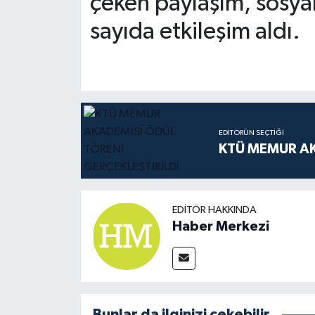
çeken paylaşım, sosya
sayıda etkileşim aldı.
EDITÖRÜN SEÇTIĞI
KTÜ MEMUR AK
EDITÖR HAKKINDA
Haber Merkezi
Bunlar da ilginizi çekebilir