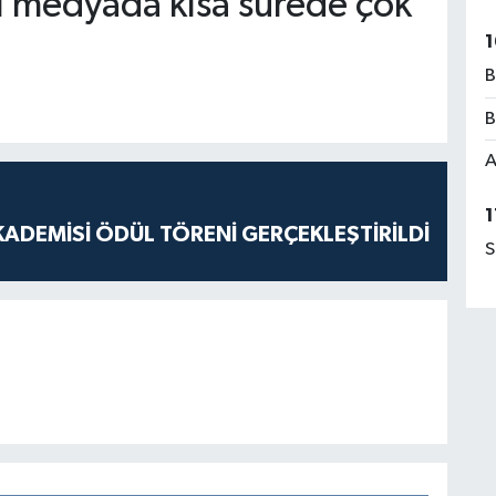
l medyada kısa sürede çok
1
B
B
A
1
ADEMİSİ ÖDÜL TÖRENİ GERÇEKLEŞTİRİLDİ
S