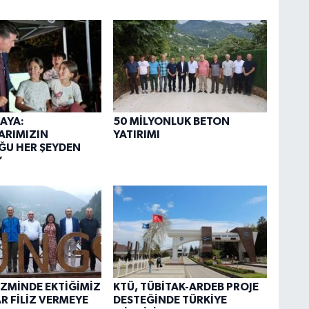
AYA:
50 MİLYONLUK BETON
ARIMIZIN
YATIRIMI
ĞU HER ŞEYDEN
”
İZMİNDE EKTİĞİMİZ
KTÜ, TÜBİTAK-ARDEB PROJE
 FİLİZ VERMEYE
DESTEĞİNDE TÜRKİYE