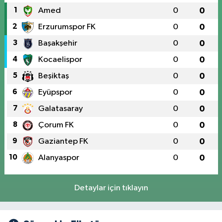
1
Amed
0
0
2
Erzurumspor FK
0
0
3
Başakşehir
0
0
4
Kocaelispor
0
0
5
Beşiktaş
0
0
6
Eyüpspor
0
0
7
Galatasaray
0
0
8
Çorum FK
0
0
9
Gaziantep FK
0
0
10
Alanyaspor
0
0
Detaylar için tıklayın