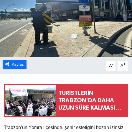
Paylaş
-
+
A
A
TURİSTLERİN
TRABZON'DA DAHA
UZUN SÜRE KALMASINI
HEDEFLİYORUZ
Trabzon’un Yomra ilçesinde, şehir estetiğini bozan izinsiz