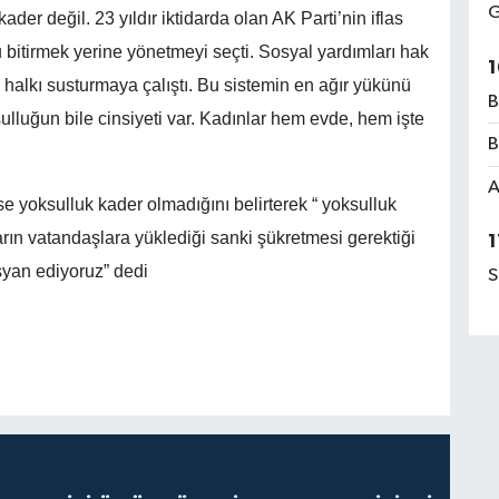
G
 kader değil. 23 yıldır iktidarda olan AK Parti’nin iflas
 bitirmek yerine yönetmeyi seçti. Sosyal yardımları hak
1
 halkı susturmaya çalıştı. Bu sistemin en ağır yükünü
B
lluğun bile cinsiyeti var. Kadınlar hem evde, hem işte
B
A
e yoksulluk kader olmadığını belirterek “ yoksulluk
arın vatandaşlara yüklediği sanki şükretmesi gerektiği
1
syan ediyoruz” dedi
S