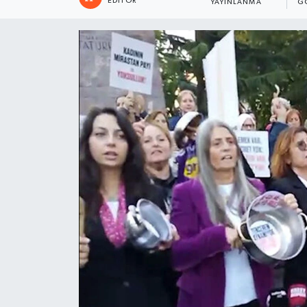
EDITÖR
YAYINLANMA
G