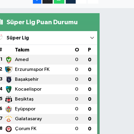
Süper Lig Puan Durumu
Süper Lig
#
Takım
O
P
1
Amed
0
0
2
Erzurumspor FK
0
0
3
Başakşehir
0
0
4
Kocaelispor
0
0
5
Beşiktaş
0
0
6
Eyüpspor
0
0
7
Galatasaray
0
0
8
Çorum FK
0
0