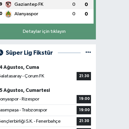
9
Gaziantep FK
0
0
0
Alanyaspor
0
0
Detaylar için tıklayın
Süper Lig Fikstür
4 Ağustos, Cuma
alatasaray - Çorum FK
21:30
5 Ağustos, Cumartesi
onyaspor - Rizespor
19:00
asımpaşa - Trabzonspor
19:00
ençlerbirliği S.K. - Fenerbahçe
21:30