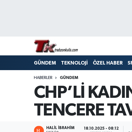
Trabzon Nöbetçi Eczaneler
Trabzon Hava Durumu
Trabzon Namaz Vakitleri
GÜNDEM
TEKNOLOJİ
ÖZEL HABER
S
Trabzon Trafik Yoğunluk Haritası
HABERLER
GÜNDEM
Süper Lig Puan Durumu ve Fikstür
CHP’Lİ KAD
Tüm Manşetler
TENCERE TA
Son Dakika Haberleri
Haber Arşivi
HALİL İBRAHİM
18.10.2025 - 08:12