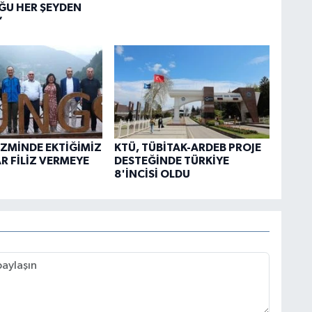
ĞU HER ŞEYDEN
”
İZMİNDE EKTİĞİMİZ
KTÜ, TÜBİTAK-ARDEB PROJE
 FİLİZ VERMEYE
DESTEĞİNDE TÜRKİYE
8'İNCİSİ OLDU