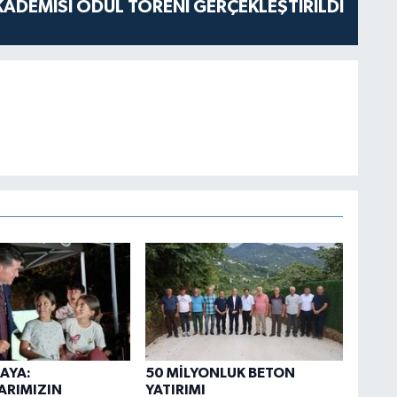
ADEMİSİ ÖDÜL TÖRENİ GERÇEKLEŞTİRİLDİ
AYA:
50 MİLYONLUK BETON
ARIMIZIN
YATIRIMI