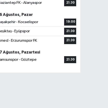
aziantep FK - Alanyaspor
21:30
6 Ağustos, Pazar
aşakşehir - Kocaelispor
19:00
eşiktaş - Eyüpspor
21:30
med - Erzurumspor FK
21:30
7 Ağustos, Pazartesi
amsunspor - Göztepe
21:30