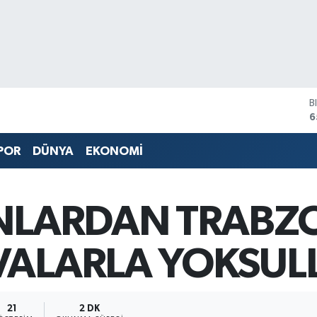
B
6
D
4
E
POR
DÜNYA
EKONOMİ
5
S
6
G
INLARDAN TRABZ
6
B
1
VALARLA YOKSUL
21
2 DK