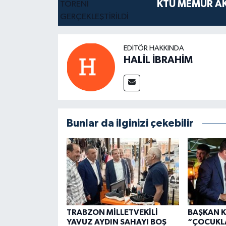
KTÜ MEMUR AK
EDITÖR HAKKINDA
HALİL İBRAHİM
Bunlar da ilginizi çekebilir
TRABZON MİLLETVEKİLİ
BAŞKAN K
YAVUZ AYDIN SAHAYI BOŞ
“ÇOCUKL