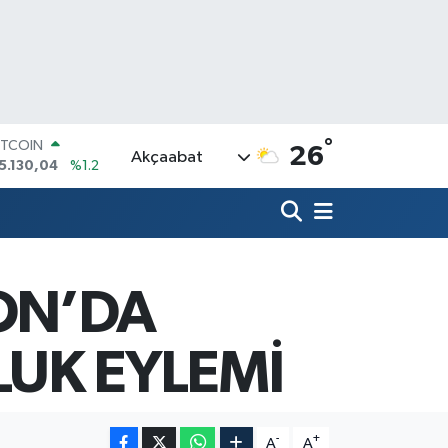
ITCOIN
5.130,04
%1.2
°
26
OLAR
Akçaabat
7,7106
%0.17
URO
5,1652
%0.27
TERLİN
4,4046
%0.35
RAM ALTIN
ON’DA
618.49
%2.12
İST100
3.773
%-19
LUK EYLEMİ
-
+
A
A