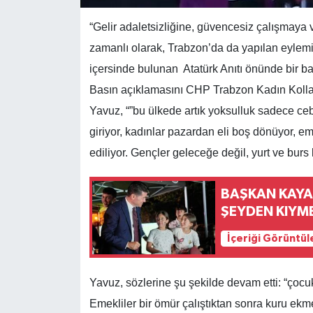
“Gelir adaletsizliğine, güvencesiz çalışmay
zamanlı olarak, Trabzon’da da yapılan eylem
içersinde bulunan Atatürk Anıtı önünde bir ba
Basın açıklamasını CHP Trabzon Kadın Kolla
Yavuz, “”bu ülkede artık yoksulluk sadece ce
giriyor, kadınlar pazardan eli boş dönüyor, e
ediliyor. Gençler geleceğe değil, yurt ve burs 
BAŞKAN KAYA
ŞEYDEN KIYME
İçeriği Görüntül
Yavuz, sözlerine şu şekilde devam etti: “çocu
Emekliler bir ömür çalıştıktan sonra kuru ekm