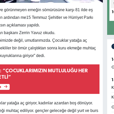
a ve görünmeyen emeğin sömürüsüne karşı 81 ilde eş
1
in ardından me15 Temmuz Şehitler ve Hürriyet Parkı
sın açıklaması yapıldı.
rı başkanı Zerrin Yavuz okudu.
bimizde değil, umutlarımızda. Çocuklar yatağa aç
mekliler bir ömür çalıştıktan sonra kuru ekmeğe muhtaç
kuyruklarına giriyor” dedi.
1
G
: “ÇOCUKLARIMIZIN MUTLULUĞU HER
TLİ”
1
e
K
K
klar yatağa aç giriyor, kadınlar azardan boş dönüyor.
G
eği muhtaç ediliyor. gençler geleceğe değil yurt ve burs