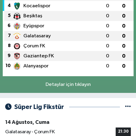
4
Kocaelispor
0
0
5
Beşiktaş
0
0
6
Eyüpspor
0
0
7
Galatasaray
0
0
8
Çorum FK
0
0
9
Gaziantep FK
0
0
10
Alanyaspor
0
0
Detaylar için tıklayın
Süper Lig Fikstür
14 Ağustos, Cuma
Galatasaray - Çorum FK
21:30