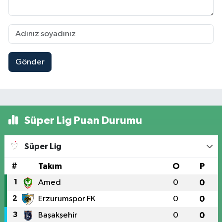
Gönder
Süper Lig Puan Durumu
Süper Lig
#
Takım
O
P
1
Amed
0
0
2
Erzurumspor FK
0
0
3
Başakşehir
0
0