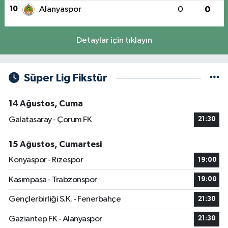
10
Alanyaspor
0
0
Detaylar için tıklayın
Süper Lig Fikstür
14 Ağustos, Cuma
Galatasaray - Çorum FK
21:30
15 Ağustos, Cumartesi
Konyaspor - Rizespor
19:00
Kasımpaşa - Trabzonspor
19:00
Gençlerbirliği S.K. - Fenerbahçe
21:30
Gaziantep FK - Alanyaspor
21:30