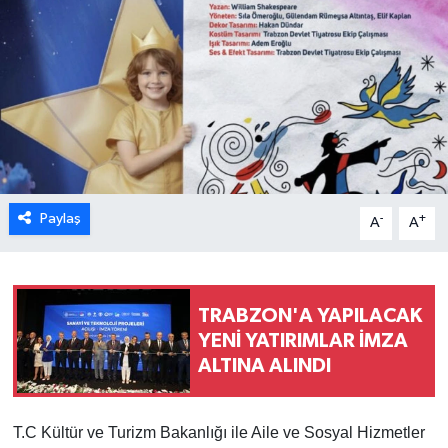
Paylaş
-
+
A
A
TRABZON'A YAPILACAK
YENİ YATIRIMLAR İMZA
ALTINA ALINDI
T.C Kültür ve Turizm Bakanlığı ile Aile ve Sosyal Hizmetler