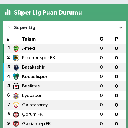
Süper Lig Puan Durumu
Süper Lig
#
Takım
O
P
1
Amed
0
0
2
Erzurumspor FK
0
0
3
Başakşehir
0
0
4
Kocaelispor
0
0
5
Beşiktaş
0
0
6
Eyüpspor
0
0
7
Galatasaray
0
0
8
Çorum FK
0
0
9
Gaziantep FK
0
0