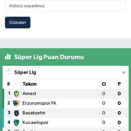
Gönder
Süper Lig Puan Durumu
Süper Lig
#
Takım
O
P
1
Amed
0
0
2
Erzurumspor FK
0
0
3
Başakşehir
0
0
4
Kocaelispor
0
0