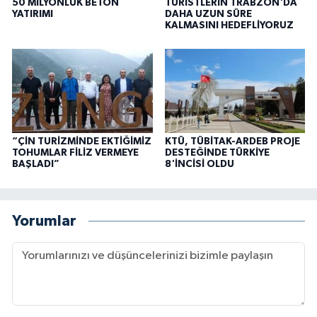
50 MİLYONLUK BETON
TURİSTLERİN TRABZON'DA
YATIRIMI
DAHA UZUN SÜRE
KALMASINI HEDEFLİYORUZ
“ÇİN TURİZMİNDE EKTİĞİMİZ
KTÜ, TÜBİTAK-ARDEB PROJE
TOHUMLAR FİLİZ VERMEYE
DESTEĞİNDE TÜRKİYE
BAŞLADI”
8'İNCİSİ OLDU
Yorumlar