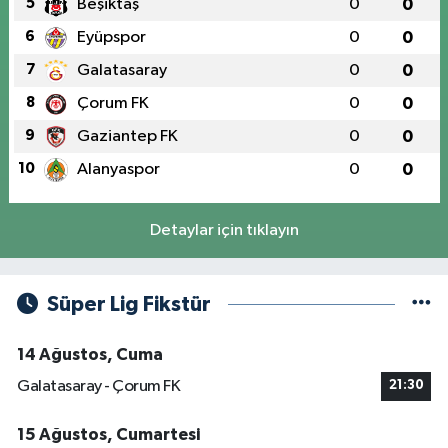
5
Beşiktaş
0
0
6
Eyüpspor
0
0
7
Galatasaray
0
0
8
Çorum FK
0
0
9
Gaziantep FK
0
0
10
Alanyaspor
0
0
Detaylar için tıklayın
Süper Lig Fikstür
14 Ağustos, Cuma
Galatasaray - Çorum FK
21:30
15 Ağustos, Cumartesi