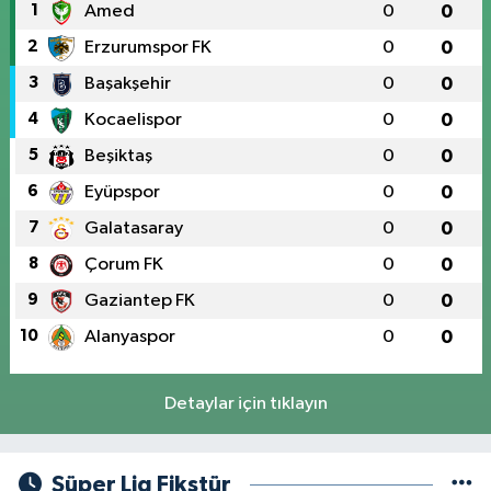
1
Amed
0
0
2
Erzurumspor FK
0
0
3
Başakşehir
0
0
4
Kocaelispor
0
0
5
Beşiktaş
0
0
6
Eyüpspor
0
0
7
Galatasaray
0
0
8
Çorum FK
0
0
9
Gaziantep FK
0
0
10
Alanyaspor
0
0
Detaylar için tıklayın
Süper Lig Fikstür