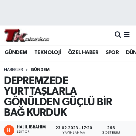
Trabzon Nöbetçi Eczaneler
Trabzon Hava Durumu
GÜNDEM
TEKNOLOJİ
ÖZEL HABER
SPOR
DÜ
Trabzon Namaz Vakitleri
Trabzon Trafik Yoğunluk Haritası
HABERLER
GÜNDEM
DEPREMZEDE
Süper Lig Puan Durumu ve Fikstür
YURTTAŞLARLA
GÖNÜLDEN GÜÇLÜ BİR
Tüm Manşetler
BAĞ KURDUK
Son Dakika Haberleri
HALİL İBRAHİM
23.02.2023 - 17:20
266
Haber Arşivi
EDITÖR
YAYINLANMA
GÖSTERIM