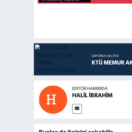
EDITÖRÜN SEÇTIĞI
KTÜ MEMUR AK
EDITÖR HAKKINDA
HALİL İBRAHİM