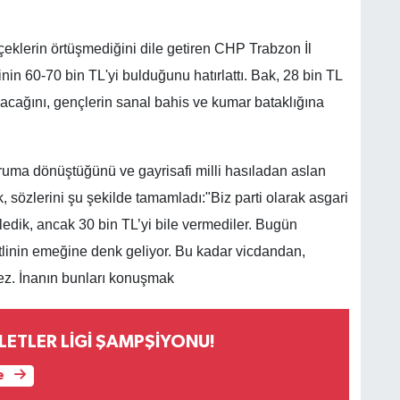
erçeklerin örtüşmediğini dile getiren CHP Trabzon İl
inin 60-70 bin TL'yi bulduğunu hatırlattı. Bak, 28 bin TL
cağını, gençlerin sanal bahis ve kumar bataklığına
ruma dönüştüğünü ve gayrisafi milli hasıladan aslan
ak, sözlerini şu şekilde tamamladı:"Biz parti olarak asgari
ledik, ancak 30 bin TL’yi bile vermediler. Bugün
etlinin emeğine denk geliyor. Bu kadar vicdandan,
mez. İnanın bunları konuşmak
LLETLER LİGİ ŞAMPŞİYONU!
e