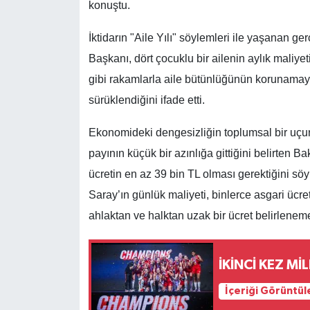
konuştu.
İktidarın "Aile Yılı" söylemleri ile yaşanan g
Başkanı, dört çocuklu bir ailenin aylık maliyet
gibi rakamlarla aile bütünlüğünün korunamaya
sürüklendiğini ifade etti.
Ekonomideki dengesizliğin toplumsal bir uçu
payının küçük bir azınlığa gittiğini belirten B
ücretin en az 39 bin TL olması gerektiğini söy
Saray’ın günlük maliyeti, binlerce asgari ücr
ahlaktan ve halktan uzak bir ücret belirlene
İKİNCİ KEZ Mİ
İçeriği Görüntül