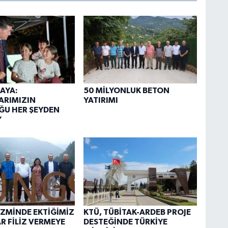
AYA:
50 MİLYONLUK BETON
ARIMIZIN
YATIRIMI
ĞU HER ŞEYDEN
”
İZMİNDE EKTİĞİMİZ
KTÜ, TÜBİTAK-ARDEB PROJE
 FİLİZ VERMEYE
DESTEĞİNDE TÜRKİYE