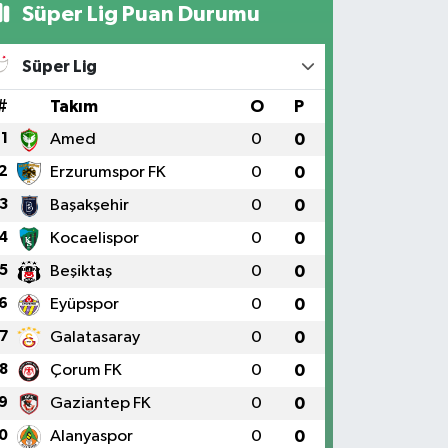
Süper Lig Puan Durumu
Süper Lig
#
Takım
O
P
1
Amed
0
0
2
Erzurumspor FK
0
0
3
Başakşehir
0
0
4
Kocaelispor
0
0
5
Beşiktaş
0
0
6
Eyüpspor
0
0
7
Galatasaray
0
0
8
Çorum FK
0
0
9
Gaziantep FK
0
0
0
Alanyaspor
0
0