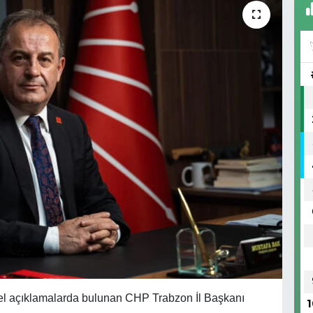
zel açıklamalarda bulunan CHP Trabzon İl Başkanı
1