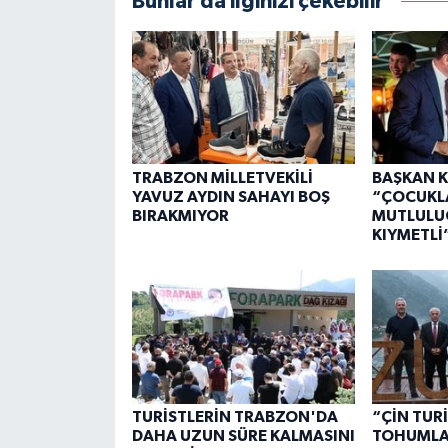
Bunlar da ilginizi çekebilir
TRABZON MİLLETVEKİLİ
BAŞKAN K
YAVUZ AYDIN SAHAYI BOŞ
“ÇOCUKL
BIRAKMIYOR
MUTLULU
KIYMETLİ
TURİSTLERİN TRABZON'DA
“ÇİN TUR
DAHA UZUN SÜRE KALMASINI
TOHUMLAR