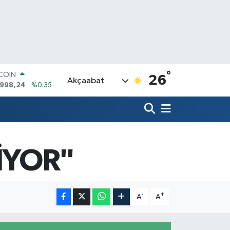
TCOIN
°
26
Akçaabat
.998,24
%0.35
LAR
,7436
%0.18
RO
,2510
%0.32
ERLİN
4811
%0.38
İYOR"
AM ALTIN
60.55
%0.03
ST100
779
%-14
-
+
A
A