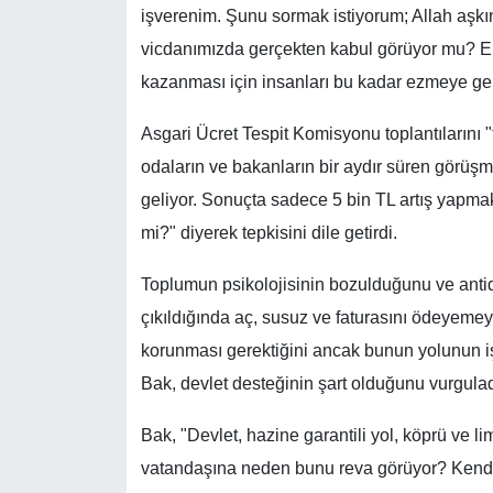
işverenim. Şunu sormak istiyorum; Allah aşkı
vicdanımızda gerçekten kabul görüyor mu? Emek
kazanması için insanları bu kadar ezmeye gere
Asgari Ücret Tespit Komisyonu toplantılarını "
odaların ve bakanların bir aydır süren görüşm
geliyor. Sonuçta sadece 5 bin TL artış yapma
mi?" diyerek tepkisini dile getirdi.
Toplumun psikolojisinin bozulduğunu ve antid
çıkıldığında aç, susuz ve faturasını ödeyemeye
korunması gerektiğini ancak bunun yolunun 
Bak, devlet desteğinin şart olduğunu vurgulad
Bak, "Devlet, hazine garantili yol, köprü ve l
vatandaşına neden bunu reva görüyor? Kendi 