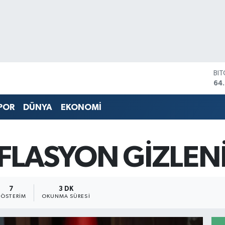
BI
64
DO
47
POR
DÜNYA
EKONOMİ
EU
55
ST
64,
FLASYON GİZLEN
GR
66
Bİ
13.
7
3 DK
ÖSTERIM
OKUNMA SÜRESI