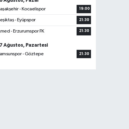
6 Ağustos, Pazar
aşakşehir - Kocaelispor
19:00
eşiktaş - Eyüpspor
21:30
med - Erzurumspor FK
21:30
7 Ağustos, Pazartesi
amsunspor - Göztepe
21:30