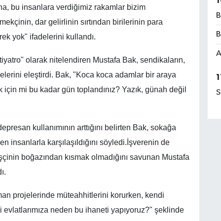
1
na, bu insanlara verdiğimiz rakamlar bizim
B
çinin, dar gelirlinin sırtından birilerinin para
B
k yok" ifadelerini kullandı.
A
tiyatro" olarak nitelendiren Mustafa Bak, sendikaların,
elerini eleştirdi. Bak, "Koca koca adamlar bir araya
1
k için mi bu kadar gün toplandınız? Yazık, günah değil
S
epresan kullanımının arttığını belirten Bak, sokağa
n insanlarla karşılaşıldığını söyledi.İşverenin de
işçinin boğazından kısmak olmadığını savunan Mustafa
ı.
iman projelerinde müteahhitlerini korurken, kendi
evlatlarımıza neden bu ihaneti yapıyoruz?" şeklinde