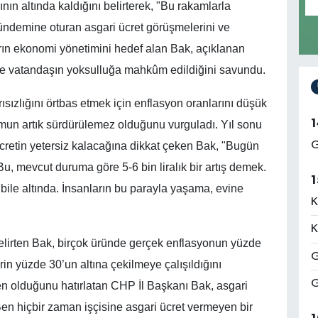
nın altında kaldığını belirterek, "Bu rakamlarla
ündemine oturan asgari ücret görüşmelerini ve
idarın ekonomi yönetimini hedef alan Bak, açıklanan
 ve vatandaşın yoksulluğa mahkûm edildiğini savundu.
sızlığını örtbas etmek için enflasyon oranlarını düşük
1
mun artık sürdürülemez olduğunu vurguladı. Yıl sonu
G
cretin yetersiz kalacağına dikkat çeken Bak, "Bugün
u, mevcut duruma göre 5-6 bin liralık bir artış demek.
1
 bile altında. İnsanların bu parayla yaşama, evine
K
K
belirten Bak, birçok üründe gerçek enflasyonun yüzde
G
n yüzde 30’un altına çekilmeye çalışıldığını
G
eren olduğunu hatırlatan CHP İl Başkanı Bak, asgari
"Ben hiçbir zaman işçisine asgari ücret vermeyen bir