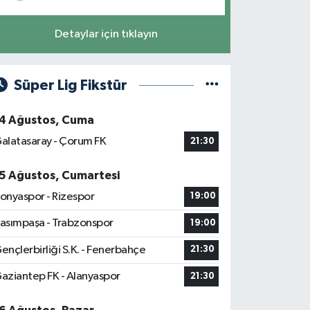
Detaylar için tıklayın
Süper Lig Fikstür
4 Ağustos, Cuma
alatasaray - Çorum FK
21:30
5 Ağustos, Cumartesi
onyaspor - Rizespor
19:00
asımpaşa - Trabzonspor
19:00
ençlerbirliği S.K. - Fenerbahçe
21:30
aziantep FK - Alanyaspor
21:30