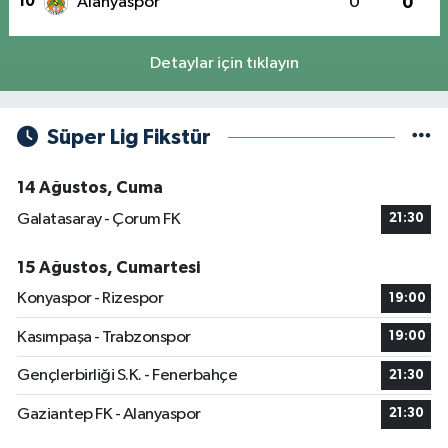
10
Alanyaspor
0
0
Detaylar için tıklayın
Süper Lig Fikstür
14 Ağustos, Cuma
Galatasaray - Çorum FK
21:30
15 Ağustos, Cumartesi
Konyaspor - Rizespor
19:00
Kasımpaşa - Trabzonspor
19:00
Gençlerbirliği S.K. - Fenerbahçe
21:30
Gaziantep FK - Alanyaspor
21:30