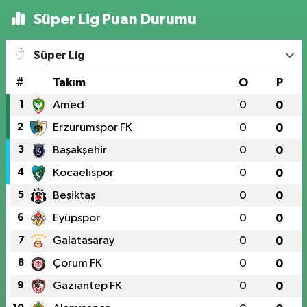
Süper Lig Puan Durumu
Süper Lig
#
Takım
O
P
1
Amed
0
0
2
Erzurumspor FK
0
0
3
Başakşehir
0
0
4
Kocaelispor
0
0
5
Beşiktaş
0
0
6
Eyüpspor
0
0
7
Galatasaray
0
0
8
Çorum FK
0
0
9
Gaziantep FK
0
0