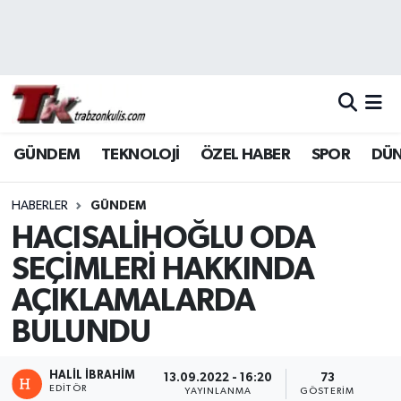
Trabzon Nöbetçi Eczaneler
Trabzon Hava Durumu
GÜNDEM
TEKNOLOJİ
ÖZEL HABER
SPOR
DÜ
Trabzon Namaz Vakitleri
Trabzon Trafik Yoğunluk Haritası
HABERLER
GÜNDEM
HACISALİHOĞLU ODA
Süper Lig Puan Durumu ve Fikstür
SEÇİMLERİ HAKKINDA
AÇIKLAMALARDA
Tüm Manşetler
BULUNDU
Son Dakika Haberleri
HALİL İBRAHİM
13.09.2022 - 16:20
73
Haber Arşivi
EDITÖR
YAYINLANMA
GÖSTERIM