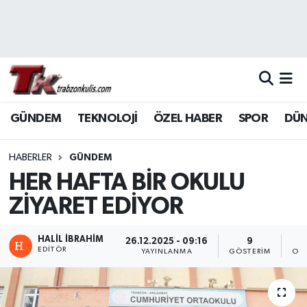
Trabzon Nöbetçi Eczaneler
Trabzon Hava Durumu
GÜNDEM
TEKNOLOJİ
ÖZEL HABER
SPOR
DÜ
Trabzon Namaz Vakitleri
Trabzon Trafik Yoğunluk Haritası
HABERLER
GÜNDEM
HER HAFTA BİR OKULU
Süper Lig Puan Durumu ve Fikstür
ZİYARET EDİYOR
Tüm Manşetler
HALİL İBRAHİM
26.12.2025 - 09:16
9
EDITÖR
YAYINLANMA
GÖSTERIM
OK
Son Dakika Haberleri
Haber Arşivi