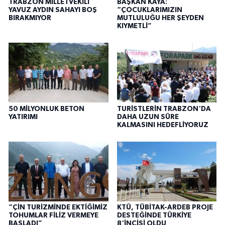
TRABZON MİLLETVEKİLİ
BAŞKAN KAYA:
YAVUZ AYDIN SAHAYI BOŞ
“ÇOCUKLARIMIZIN
BIRAKMIYOR
MUTLULUĞU HER ŞEYDEN
KIYMETLİ”
50 MİLYONLUK BETON
TURİSTLERİN TRABZON'DA
YATIRIMI
DAHA UZUN SÜRE
KALMASINI HEDEFLİYORUZ
“ÇİN TURİZMİNDE EKTİĞİMİZ
KTÜ, TÜBİTAK-ARDEB PROJE
TOHUMLAR FİLİZ VERMEYE
DESTEĞİNDE TÜRKİYE
BAŞLADI”
8'İNCİSİ OLDU