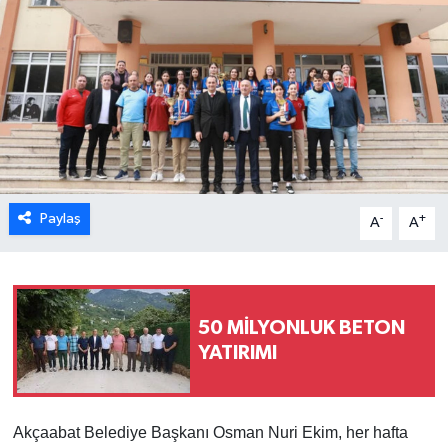
Paylaş
-
+
A
A
50 MİLYONLUK BETON
YATIRIMI
Akçaabat Belediye Başkanı Osman Nuri Ekim, her hafta