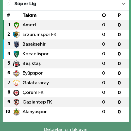
Süper Lig
#
Takım
O
P
1
Amed
0
0
2
Erzurumspor FK
0
0
3
Başakşehir
0
0
4
Kocaelispor
0
0
5
Beşiktaş
0
0
6
Eyüpspor
0
0
7
Galatasaray
0
0
8
Çorum FK
0
0
9
Gaziantep FK
0
0
10
Alanyaspor
0
0
Detaylar için tıklayın