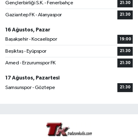
Gençlerbirliği S.K. - Fenerbahçe
21:30
Gaziantep FK - Alanyaspor
21:30
16 Ağustos, Pazar
Başakşehir - Kocaelispor
19:00
Beşiktaş - Eyüpspor
21:30
Amed - Erzurumspor FK
21:30
17 Ağustos, Pazartesi
Samsunspor - Göztepe
21:30