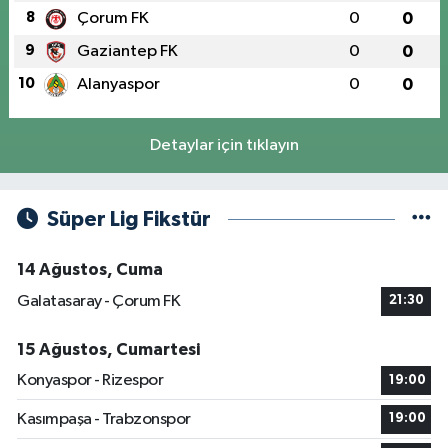
8
Çorum FK
0
0
9
Gaziantep FK
0
0
10
Alanyaspor
0
0
Detaylar için tıklayın
Süper Lig Fikstür
14 Ağustos, Cuma
Galatasaray - Çorum FK
21:30
15 Ağustos, Cumartesi
Konyaspor - Rizespor
19:00
Kasımpaşa - Trabzonspor
19:00