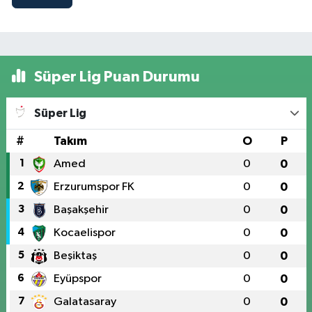
Süper Lig Puan Durumu
Süper Lig
#
Takım
O
P
1
Amed
0
0
2
Erzurumspor FK
0
0
3
Başakşehir
0
0
4
Kocaelispor
0
0
5
Beşiktaş
0
0
6
Eyüpspor
0
0
7
Galatasaray
0
0