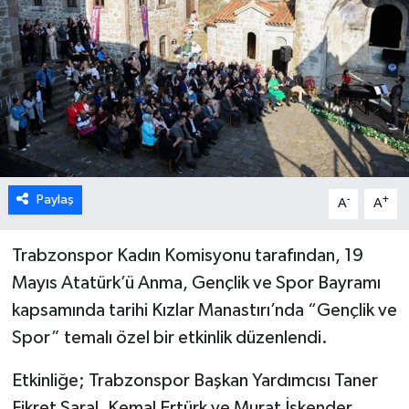
Paylaş
-
+
A
A
Trabzonspor Kadın Komisyonu tarafından, 19
Mayıs Atatürk’ü Anma, Gençlik ve Spor Bayramı
kapsamında tarihi Kızlar Manastırı’nda “Gençlik ve
Spor” temalı özel bir etkinlik düzenlendi.
Etkinliğe; Trabzonspor Başkan Yardımcısı Taner
Fikret Saral, Kemal Ertürk ve Murat İskender,