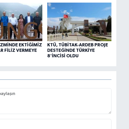
İZMİNDE EKTİĞİMİZ
KTÜ, TÜBİTAK-ARDEB PROJE
 FİLİZ VERMEYE
DESTEĞİNDE TÜRKİYE
8'İNCİSİ OLDU