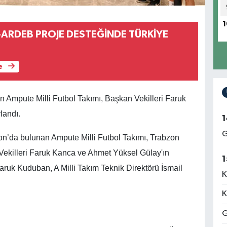
1
-ARDEB PROJE DESTEĞİNDE TÜRKİYE
e
n Ampute Milli Futbol Takımı, Başkan Vekilleri Faruk
landı.
1
G
zon’da bulunan Ampute Milli Futbol Takımı, Trabzon
 Vekilleri Faruk Kanca ve Ahmet Yüksel Gülay'ın
1
Faruk Kuduban, A Milli Takım Teknik Direktörü İsmail
K
K
G