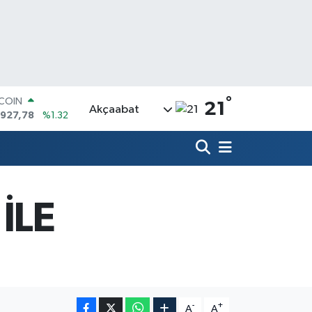
°
TCOIN
21
Akçaabat
.927,78
%1.32
LAR
,5894
%0.08
RO
,0398
%-0.02
ERLİN
,1581
%0.16
İLE
AM ALTIN
27.85
%0.54
ST100
.703
%11
-
+
A
A