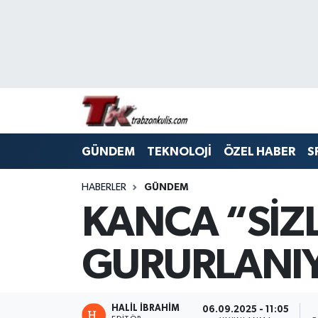
Trabzon Nöbetçi Eczaneler
Trabzon Hava Durumu
Trabzon Namaz Vakitleri
GÜNDEM
TEKNOLOJİ
ÖZEL HABER
S
Trabzon Trafik Yoğunluk Haritası
HABERLER
GÜNDEM
Süper Lig Puan Durumu ve Fikstür
KANCA “SİZL
Tüm Manşetler
GURURLANI
Son Dakika Haberleri
Haber Arşivi
HALİL İBRAHİM
06.09.2025 - 11:05