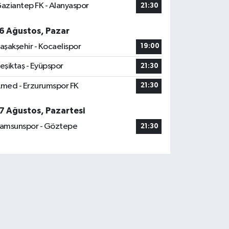
aziantep FK - Alanyaspor
21:30
6 Ağustos, Pazar
aşakşehir - Kocaelispor
19:00
eşiktaş - Eyüpspor
21:30
med - Erzurumspor FK
21:30
7 Ağustos, Pazartesi
amsunspor - Göztepe
21:30