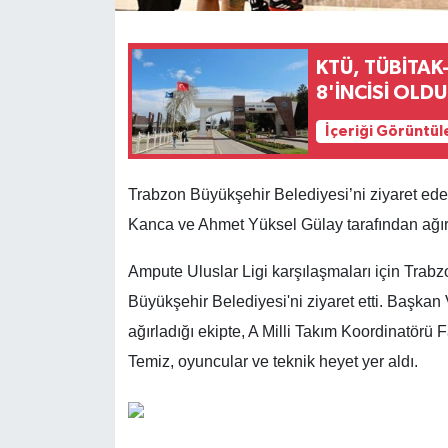
KTÜ, TÜBİTAK
8'İNCİSİ OLDU
İçeriği Görüntül
Trabzon Büyükşehir Belediyesi’ni ziyaret ede
Kanca ve Ahmet Yüksel Gülay tarafından ağır
Ampute Uluslar Ligi karşılaşmaları için Trab
Büyükşehir Belediyesi'ni ziyaret etti. Başkan
ağırladığı ekipte, A Milli Takım Koordinatörü 
Temiz, oyuncular ve teknik heyet yer aldı.