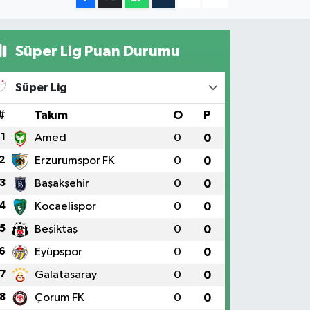
Süper Lig Puan Durumu
Süper Lig
#
Takım
O
P
1
Amed
0
0
2
Erzurumspor FK
0
0
3
Başakşehir
0
0
4
Kocaelispor
0
0
5
Beşiktaş
0
0
6
Eyüpspor
0
0
7
Galatasaray
0
0
8
Çorum FK
0
0