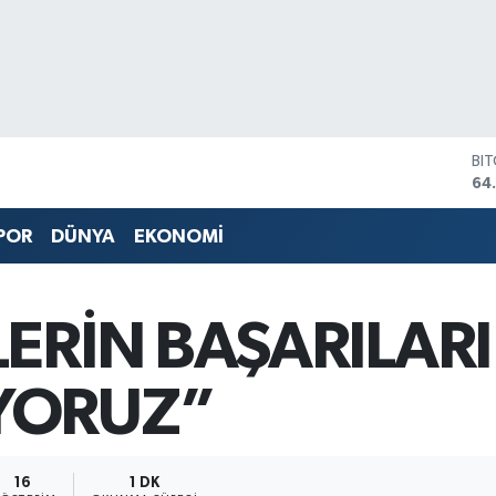
BI
64
DO
47
POR
DÜNYA
EKONOMİ
EU
55
ST
64
ERİN BAŞARILARI 
GR
65
Bİ
YORUZ”
13
16
1 DK