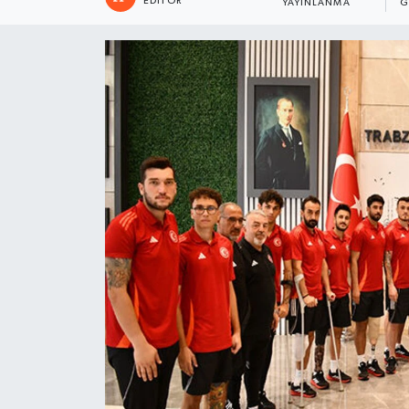
EDITÖR
YAYINLANMA
G