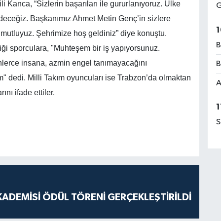
i Kanca, “Sizlerin başarıları ile gururlanıyoruz. Ülke
G
eceğiz. Başkanımız Ahmet Metin Genç’in sizlere
1
 mutluyuz. Şehrimize hoş geldiniz” diye konuştu.
B
ttiği sporculara, "Muhteşem bir iş yapıyorsunuz.
lerce insana, azmin engel tanımayacağını
B
m" dedi. Milli Takım oyuncuları ise Trabzon’da olmaktan
A
nı ifade ettiler.
1
S
ADEMİSİ ÖDÜL TÖRENİ GERÇEKLEŞTİRİLDİ