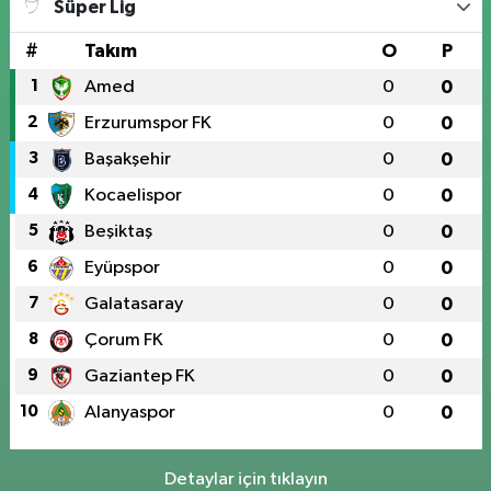
Süper Lig
#
Takım
O
P
1
Amed
0
0
2
Erzurumspor FK
0
0
3
Başakşehir
0
0
4
Kocaelispor
0
0
5
Beşiktaş
0
0
6
Eyüpspor
0
0
7
Galatasaray
0
0
8
Çorum FK
0
0
9
Gaziantep FK
0
0
10
Alanyaspor
0
0
Detaylar için tıklayın