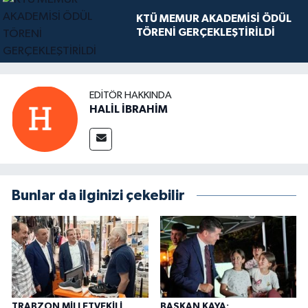
KTÜ MEMUR AKADEMİSİ ÖDÜL
TÖRENİ GERÇEKLEŞTİRİLDİ
EDITÖR HAKKINDA
HALİL İBRAHİM
Bunlar da ilginizi çekebilir
TRABZON MİLLETVEKİLİ
BAŞKAN KAYA: