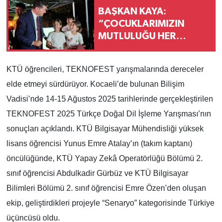
BAŞKAN KAYA:
“ÇOCUKLARIMIZIN
MUTLULUĞU HER
ŞEYDEN KIYMETLİ”
KTÜ öğrencileri, TEKNOFEST yarışmalarında dereceler
elde etmeyi sürdürüyor. Kocaeli’de bulunan Bilişim
Vadisi’nde 14-15 Ağustos 2025 tarihlerinde gerçekleştirilen
TEKNOFEST 2025 Türkçe Doğal Dil İşleme Yarışması’nın
sonuçları açıklandı. KTÜ Bilgisayar Mühendisliği yüksek
lisans öğrencisi Yunus Emre Atalay’ın (takım kaptanı)
öncülüğünde, KTÜ Yapay Zekâ Operatörlüğü Bölümü 2.
sınıf öğrencisi Abdulkadir Gürbüz ve KTÜ Bilgisayar
Bilimleri Bölümü 2. sınıf öğrencisi Emre Özen’den oluşan
ekip, geliştirdikleri projeyle “Senaryo” kategorisinde Türkiye
üçüncüsü oldu.