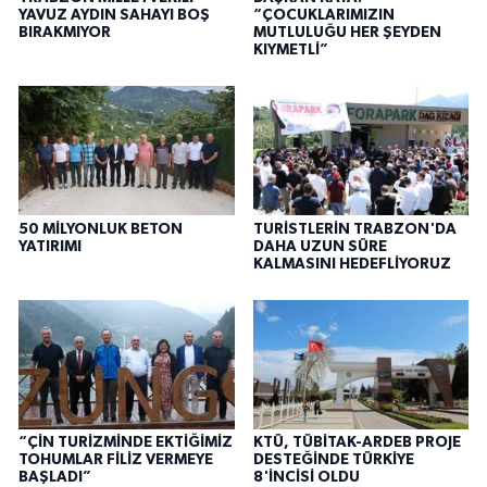
YAVUZ AYDIN SAHAYI BOŞ
“ÇOCUKLARIMIZIN
BIRAKMIYOR
MUTLULUĞU HER ŞEYDEN
KIYMETLİ”
50 MİLYONLUK BETON
TURİSTLERİN TRABZON'DA
YATIRIMI
DAHA UZUN SÜRE
KALMASINI HEDEFLİYORUZ
“ÇİN TURİZMİNDE EKTİĞİMİZ
KTÜ, TÜBİTAK-ARDEB PROJE
TOHUMLAR FİLİZ VERMEYE
DESTEĞİNDE TÜRKİYE
BAŞLADI”
8'İNCİSİ OLDU