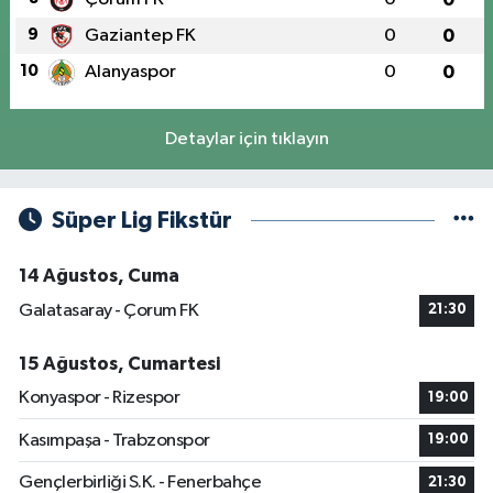
9
Gaziantep FK
0
0
10
Alanyaspor
0
0
Detaylar için tıklayın
Süper Lig Fikstür
14 Ağustos, Cuma
Galatasaray - Çorum FK
21:30
15 Ağustos, Cumartesi
Konyaspor - Rizespor
19:00
Kasımpaşa - Trabzonspor
19:00
Gençlerbirliği S.K. - Fenerbahçe
21:30