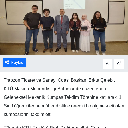
Paylaş
-
+
A
A
Trabzon Ticaret ve Sanayi Odası Başkanı Erkut Çelebi,
KTÜ Makina Mühendisliği Bölümünde düzenlenen
Geleneksel Mekanik Kumpas Takdim Törenine katılarak, 1.
Sınıf öğrencilerine mühendislikte önemli bir ölçme aleti olan
kumpaslarını takdim etti.
Törende KTÜ Rektörü Prof. Dr. Hamdullah Çuvalcı,