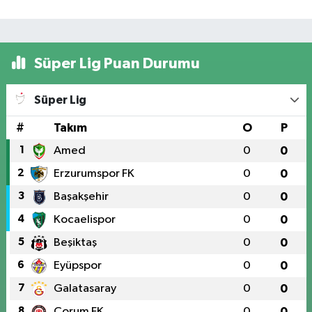
Süper Lig Puan Durumu
Süper Lig
#
Takım
O
P
1
Amed
0
0
2
Erzurumspor FK
0
0
3
Başakşehir
0
0
4
Kocaelispor
0
0
5
Beşiktaş
0
0
6
Eyüpspor
0
0
7
Galatasaray
0
0
8
Çorum FK
0
0