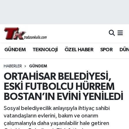
Trabzon Nöbetçi Eczaneler
Trabzon Hava Durumu
GÜNDEM
TEKNOLOJİ
ÖZEL HABER
SPOR
DÜ
Trabzon Namaz Vakitleri
Trabzon Trafik Yoğunluk Haritası
HABERLER
GÜNDEM
ORTAHİSAR BELEDİYESİ,
Süper Lig Puan Durumu ve Fikstür
ESKİ FUTBOLCU HÜRREM
BOSTAN’IN EVİNİ YENİLEDİ
Tüm Manşetler
Sosyal belediyecilik anlayışıyla ihtiyaç sahibi
Son Dakika Haberleri
vatandaşların evlerini, bakım ve onarım
çalışmalarıyla daha yaşanılabilir hale getiren
Haber Arşivi