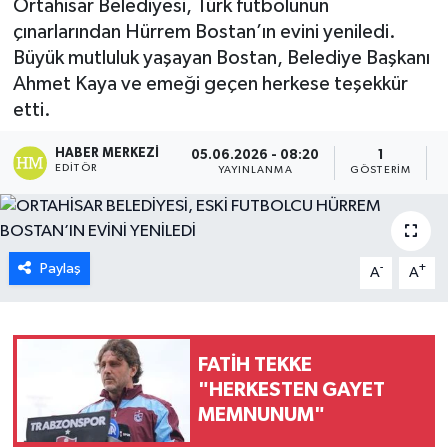
Ortahisar Belediyesi, Türk futbolunun
çınarlarından Hürrem Bostan’ın evini yeniledi.
Büyük mutluluk yaşayan Bostan, Belediye Başkanı
Ahmet Kaya ve emeği geçen herkese teşekkür
etti.
HABER MERKEZI
05.06.2026 - 08:20
1
EDITÖR
YAYINLANMA
GÖSTERIM
Paylaş
-
+
A
A
FATİH TEKKE
"HERKESTEN GAYET
MEMNUNUM"