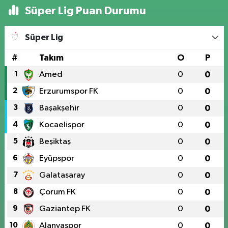
Süper Lig Puan Durumu
Süper Lig
#
Takım
O
P
1
Amed
0
0
2
Erzurumspor FK
0
0
3
Başakşehir
0
0
4
Kocaelispor
0
0
5
Beşiktaş
0
0
6
Eyüpspor
0
0
7
Galatasaray
0
0
8
Çorum FK
0
0
9
Gaziantep FK
0
0
10
Alanyaspor
0
0