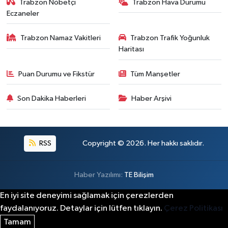
Trabzon Nöbetçi
Trabzon Hava Durumu
Eczaneler
Trabzon Namaz Vakitleri
Trabzon Trafik Yoğunluk
Haritası
Puan Durumu ve Fikstür
Tüm Manşetler
Son Dakika Haberleri
Haber Arşivi
RSS
Copyright © 2026. Her hakkı saklıdır.
Haber Yazılımı:
TE Bilişim
En iyi site deneyimi sağlamak için çerezlerden
faydalanıyoruz. Detaylar için lütfen tıklayın.
Çerez Politikası
Tamam