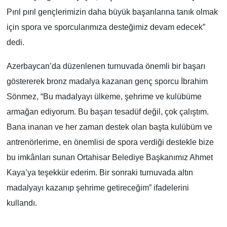
Pırıl pırıl gençlerimizin daha büyük başarılarına tanık olmak
için spora ve sporcularımıza desteğimiz devam edecek”
dedi.
Azerbaycan’da düzenlenen turnuvada önemli bir başarı
göstererek bronz madalya kazanan genç sporcu İbrahim
Sönmez, “Bu madalyayı ülkeme, şehrime ve kulübüme
armağan ediyorum. Bu başarı tesadüf değil, çok çalıştım.
Bana inanan ve her zaman destek olan başta kulübüm ve
antrenörlerime, en önemlisi de spora verdiği destekle bize
bu imkânları sunan Ortahisar Belediye Başkanımız Ahmet
Kaya’ya teşekkür ederim. Bir sonraki turnuvada altın
madalyayı kazanıp şehrime getireceğim” ifadelerini
kullandı.