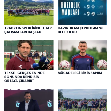
TRABZONSPOR İKİNCİ ETAP
HAZIRLIK MAÇI PROGRAMI
ÇALIŞMALARI BAŞLADI
BELLİ OLDU
TEKKE "GERÇEK ENİNDE
MÜCADELECİ BİR İNSANIM
SONUNDA KENDİSİNİ
ORTAYA ÇIKARIR"