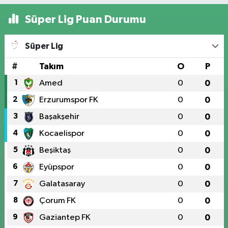
Süper Lig Puan Durumu
Süper Lig
#
Takım
O
P
1
Amed
0
0
2
Erzurumspor FK
0
0
3
Başakşehir
0
0
4
Kocaelispor
0
0
5
Beşiktaş
0
0
6
Eyüpspor
0
0
7
Galatasaray
0
0
8
Çorum FK
0
0
9
Gaziantep FK
0
0