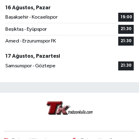
16 Ağustos, Pazar
Başakşehir - Kocaelispor
19:00
Beşiktaş - Eyüpspor
21:30
Amed - Erzurumspor FK
21:30
17 Ağustos, Pazartesi
Samsunspor - Göztepe
21:30