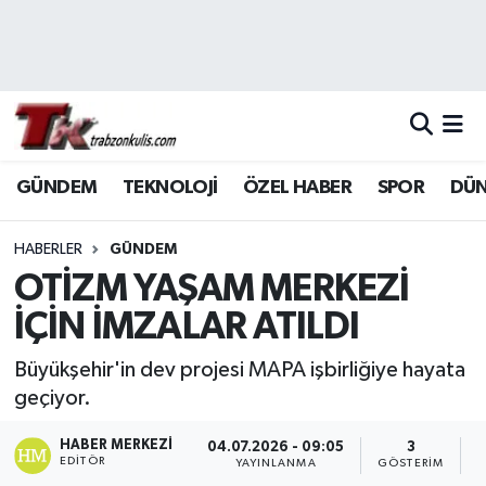
Trabzon Nöbetçi Eczaneler
Trabzon Hava Durumu
GÜNDEM
TEKNOLOJİ
ÖZEL HABER
SPOR
DÜ
Trabzon Namaz Vakitleri
Trabzon Trafik Yoğunluk Haritası
HABERLER
GÜNDEM
OTİZM YAŞAM MERKEZİ
Süper Lig Puan Durumu ve Fikstür
İÇİN İMZALAR ATILDI
Tüm Manşetler
Büyükşehir'in dev projesi MAPA işbirliğiye hayata
geçiyor.
Son Dakika Haberleri
HABER MERKEZI
04.07.2026 - 09:05
3
EDITÖR
YAYINLANMA
GÖSTERIM
O
Haber Arşivi