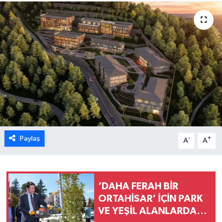
Paylaş
-
+
A
A
‘DAHA FERAH BİR
ORTAHİSAR’ İÇİN PARK
VE YEŞİL ALANLARDA