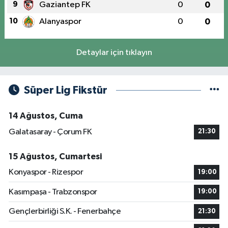
9
Gaziantep FK
0
0
10
Alanyaspor
0
0
Detaylar için tıklayın
Süper Lig Fikstür
14 Ağustos, Cuma
Galatasaray - Çorum FK
21:30
15 Ağustos, Cumartesi
Konyaspor - Rizespor
19:00
Kasımpaşa - Trabzonspor
19:00
Gençlerbirliği S.K. - Fenerbahçe
21:30