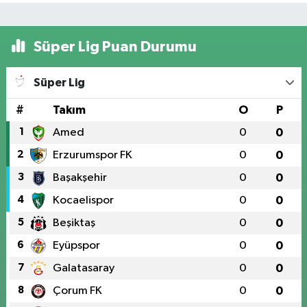
Süper Lig Puan Durumu
Süper Lig
#
Takım
O
P
1
Amed
0
0
2
Erzurumspor FK
0
0
3
Başakşehir
0
0
4
Kocaelispor
0
0
5
Beşiktaş
0
0
6
Eyüpspor
0
0
7
Galatasaray
0
0
8
Çorum FK
0
0