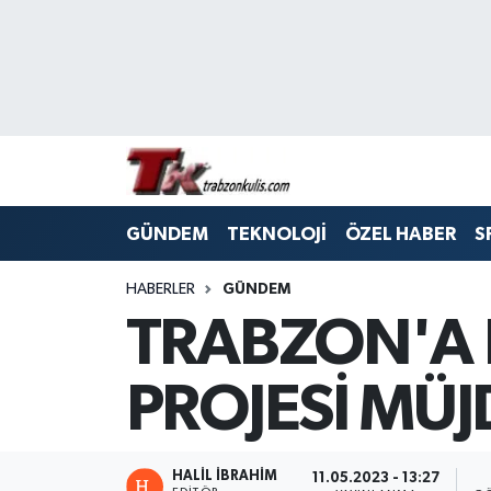
Trabzon Nöbetçi Eczaneler
Trabzon Hava Durumu
Trabzon Namaz Vakitleri
GÜNDEM
TEKNOLOJİ
ÖZEL HABER
S
Trabzon Trafik Yoğunluk Haritası
HABERLER
GÜNDEM
Süper Lig Puan Durumu ve Fikstür
TRABZON'A 
Tüm Manşetler
PROJESİ MÜJ
Son Dakika Haberleri
Haber Arşivi
HALİL İBRAHİM
11.05.2023 - 13:27