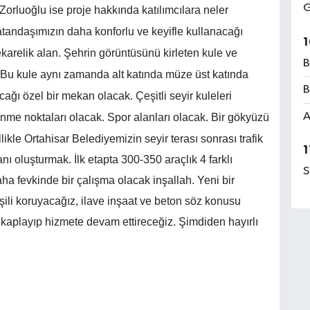
G
rluoğlu ise proje hakkında katılımcılara neler
atandaşımızın daha konforlu ve keyifle kullanacağı
1
karelik alan. Şehrin görüntüsünü kirleten kule ve
B
. Bu kule aynı zamanda alt katında müze üst katında
B
ağı özel bir mekan olacak. Çeşitli seyir kuleleri
A
enme noktaları olacak. Spor alanları olacak. Bir gökyüzü
likle Ortahisar Belediyemizin seyir terası sonrası trafik
1
nı oluşturmak. İlk etapta 300-350 araçlık 4 farklı
S
ha fevkinde bir çalışma olacak inşallah.
Yeni bir
ili koruyacağız, ilave inşaat ve beton söz konusu
kaplayıp hizmete devam ettireceğiz. Şimdiden hayırlı