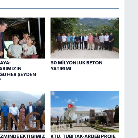
AYA:
50 MİLYONLUK BETON
ARIMIZIN
YATIRIMI
ĞU HER ŞEYDEN
”
İZMİNDE EKTİĞİMİZ
KTÜ, TÜBİTAK-ARDEB PROJE