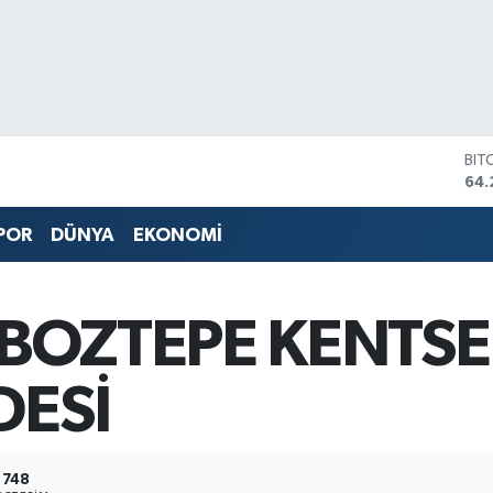
BIT
64.
DO
47,
POR
DÜNYA
EKONOMİ
EU
55,
STE
64,
BOZTEPE KENTSE
GRA
657
BİS
DESİ
13.
748