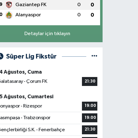
9
Gaziantep FK
0
0
0
Alanyaspor
0
0
Detaylar için tıklayın
Süper Lig Fikstür
4 Ağustos, Cuma
alatasaray - Çorum FK
21:30
5 Ağustos, Cumartesi
onyaspor - Rizespor
19:00
asımpaşa - Trabzonspor
19:00
ençlerbirliği S.K. - Fenerbahçe
21:30