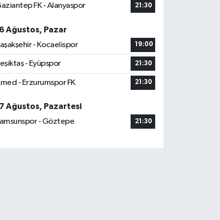
aziantep FK - Alanyaspor
21:30
6 Ağustos, Pazar
aşakşehir - Kocaelispor
19:00
eşiktaş - Eyüpspor
21:30
med - Erzurumspor FK
21:30
7 Ağustos, Pazartesi
amsunspor - Göztepe
21:30