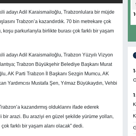
ili adayı Adil Karaismailoğlu, Trabzonlulara bir müjde
1
ışlasını Trabzon’a kazandırdık. 70 bin metrekare çok
ı, koşu parkurlarıyla birlikte burası çok farklı bir yaşam
ili adayı Adil Karaismailoğlu, Trabzon Yüzyılı Vizyon
plantıya; Trabzon Büyükşehir Belediye Başkanı Murat
1
oğlu, AK Parti Trabzon İl Başkanı Sezgin Mumcu, AK
G
şkan Yardımcısı Mustafa Şen, Yılmaz Büyükaydın, Vehbi
1
K
Trabzon’a kazandırmış olduklarını ifade ederek
K
 bir arazi. Bu araziyi en güzel şekilde yürüme yolları,
ı çok farklı bir yaşam alanı olacak” dedi.
G