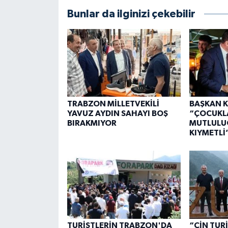
Bunlar da ilginizi çekebilir
TRABZON MİLLETVEKİLİ
BAŞKAN K
YAVUZ AYDIN SAHAYI BOŞ
“ÇOCUKL
BIRAKMIYOR
MUTLULU
KIYMETLİ
TURİSTLERİN TRABZON'DA
“ÇİN TUR