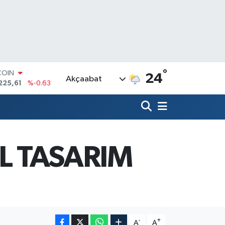
°
COIN
24
Akçaabat
225,61
%-0.63
LAR
7143
%0.16
RO
0317
%-0.02
RLİN
2463
%0.07
L TASARIM
M ALTIN
4.81
%1.44
T100
799
%70
-
+
A
A