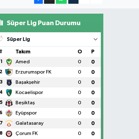
Süper Lig Puan Durumu
Süper Lig
#
Takım
O
P
1
Amed
0
0
2
Erzurumspor FK
0
0
3
Başakşehir
0
0
4
Kocaelispor
0
0
5
Beşiktaş
0
0
6
Eyüpspor
0
0
7
Galatasaray
0
0
8
Çorum FK
0
0