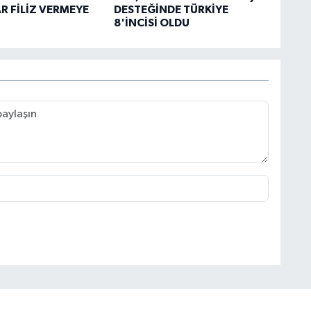
 FİLİZ VERMEYE
DESTEĞİNDE TÜRKİYE
8'İNCİSİ OLDU