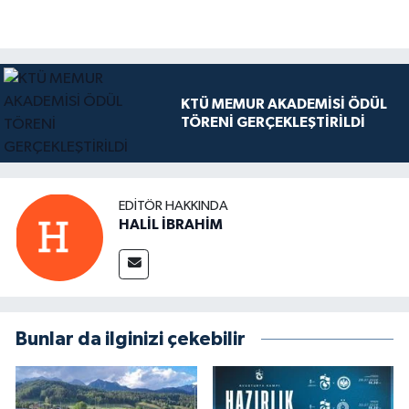
KTÜ MEMUR AKADEMİSİ ÖDÜL
TÖRENİ GERÇEKLEŞTİRİLDİ
EDITÖR HAKKINDA
HALİL İBRAHİM
Bunlar da ilginizi çekebilir