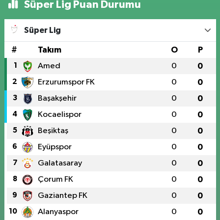
Süper Lig Puan Durumu
Süper Lig
#
Takım
O
P
1
Amed
0
0
2
Erzurumspor FK
0
0
3
Başakşehir
0
0
4
Kocaelispor
0
0
5
Beşiktaş
0
0
6
Eyüpspor
0
0
7
Galatasaray
0
0
8
Çorum FK
0
0
9
Gaziantep FK
0
0
10
Alanyaspor
0
0