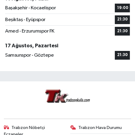
Başakşehir - Kocaelispor
19:00
Beşiktaş - Eyüpspor
21:30
Amed - Erzurumspor FK
21:30
17 Ağustos, Pazartesi
Samsunspor - Göztepe
21:30
Trabzon Nöbetçi
Trabzon Hava Durumu
Eczaneler