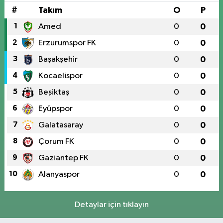
#
Takım
O
P
1
Amed
0
0
2
Erzurumspor FK
0
0
3
Başakşehir
0
0
4
Kocaelispor
0
0
5
Beşiktaş
0
0
6
Eyüpspor
0
0
7
Galatasaray
0
0
8
Çorum FK
0
0
9
Gaziantep FK
0
0
10
Alanyaspor
0
0
Detaylar için tıklayın