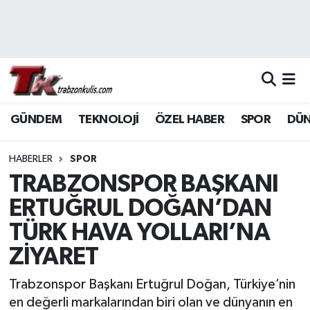
Trabzon Nöbetçi Eczaneler
Trabzon Hava Durumu
GÜNDEM
TEKNOLOJİ
ÖZEL HABER
SPOR
DÜ
Trabzon Namaz Vakitleri
Trabzon Trafik Yoğunluk Haritası
HABERLER
SPOR
TRABZONSPOR BAŞKANI
Süper Lig Puan Durumu ve Fikstür
ERTUĞRUL DOĞAN’DAN
TÜRK HAVA YOLLARI’NA
Tüm Manşetler
ZİYARET
Son Dakika Haberleri
Trabzonspor Başkanı Ertuğrul Doğan, Türkiye’nin
Haber Arşivi
en değerli markalarından biri olan ve dünyanın en