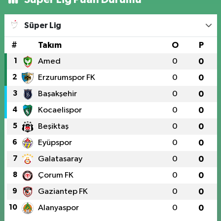
Süper Lig
#
Takım
O
P
1
Amed
0
0
2
Erzurumspor FK
0
0
3
Başakşehir
0
0
4
Kocaelispor
0
0
5
Beşiktaş
0
0
6
Eyüpspor
0
0
7
Galatasaray
0
0
8
Çorum FK
0
0
9
Gaziantep FK
0
0
10
Alanyaspor
0
0