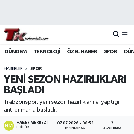
Trabzon Nöbetçi Eczaneler
Trabzon Hava Durumu
GÜNDEM
TEKNOLOJİ
ÖZEL HABER
SPOR
DÜ
Trabzon Namaz Vakitleri
Trabzon Trafik Yoğunluk Haritası
HABERLER
SPOR
YENİ SEZON HAZIRLIKLARI
Süper Lig Puan Durumu ve Fikstür
BAŞLADI
Tüm Manşetler
Trabzonspor, yeni sezon hazırlıklarına yaptığı
antrenmanla başladı.
Son Dakika Haberleri
HABER MERKEZI
07.07.2026 - 08:53
2
EDITÖR
YAYINLANMA
GÖSTERIM
O
Haber Arşivi