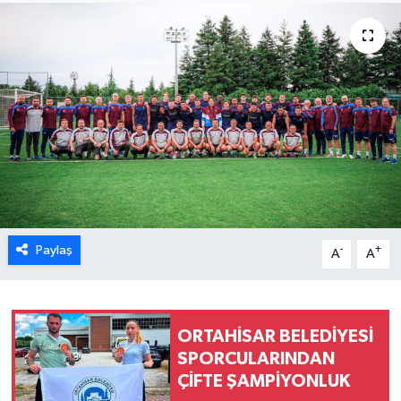
Paylaş
-
+
A
A
ORTAHİSAR BELEDİYESİ
SPORCULARINDAN
ÇİFTE ŞAMPİYONLUK