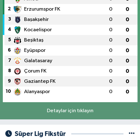
2
Erzurumspor FK
0
0
3
Başakşehir
0
0
4
Kocaelispor
0
0
5
Beşiktaş
0
0
6
Eyüpspor
0
0
7
Galatasaray
0
0
8
Çorum FK
0
0
9
Gaziantep FK
0
0
10
Alanyaspor
0
0
Detaylar için tıklayın
Süper Lig Fikstür