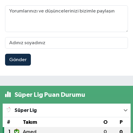
Gönder
Süper Lig Puan Durumu
Süper Lig
#
Takım
O
P
1
Amed
0
0