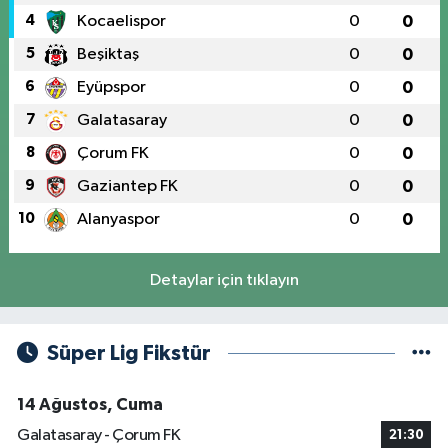
4
Kocaelispor
0
0
5
Beşiktaş
0
0
6
Eyüpspor
0
0
7
Galatasaray
0
0
8
Çorum FK
0
0
9
Gaziantep FK
0
0
10
Alanyaspor
0
0
Detaylar için tıklayın
Süper Lig Fikstür
14 Ağustos, Cuma
Galatasaray - Çorum FK
21:30