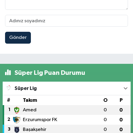
Gönder
Süper Lig Puan Durumu
Süper Lig
#
Takım
O
P
1
Amed
0
0
2
Erzurumspor FK
0
0
3
Başakşehir
0
0