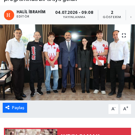
HALİL İBRAHİM
04.07.2026 - 09:08
2
EDITÖR
YAYINLANMA
GÖSTERIM
OK
Paylaş
-
+
A
A