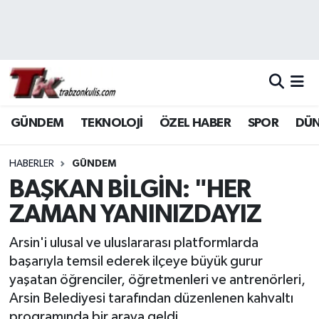
Trabzon Nöbetçi Eczaneler
Trabzon Hava Durumu
GÜNDEM
TEKNOLOJİ
ÖZEL HABER
SPOR
DÜ
Trabzon Namaz Vakitleri
Trabzon Trafik Yoğunluk Haritası
HABERLER
GÜNDEM
BAŞKAN BİLGİN: "HER
Süper Lig Puan Durumu ve Fikstür
ZAMAN YANINIZDAYIZ
Tüm Manşetler
Arsin'i ulusal ve uluslararası platformlarda
başarıyla temsil ederek ilçeye büyük gurur
Son Dakika Haberleri
yaşatan öğrenciler, öğretmenleri ve antrenörleri,
Arsin Belediyesi tarafından düzenlenen kahvaltı
Haber Arşivi
programında bir araya geldi.