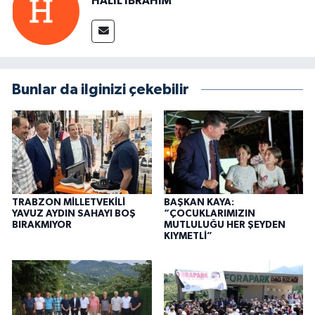
HALİL İBRAHİM
Bunlar da ilginizi çekebilir
TRABZON MİLLETVEKİLİ
BAŞKAN KAYA:
YAVUZ AYDIN SAHAYI BOŞ
“ÇOCUKLARIMIZIN
BIRAKMIYOR
MUTLULUĞU HER ŞEYDEN
KIYMETLİ”