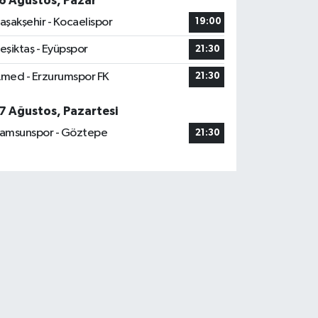
6 Ağustos, Pazar
aşakşehir - Kocaelispor
19:00
eşiktaş - Eyüpspor
21:30
med - Erzurumspor FK
21:30
7 Ağustos, Pazartesi
amsunspor - Göztepe
21:30