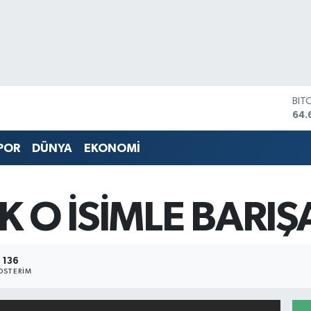
BIT
64.
DO
47,
POR
DÜNYA
EKONOMİ
EU
55,
STE
64,
K O İSİMLE BARIŞ
GRA
651
BİS
13.
136
ÖSTERIM