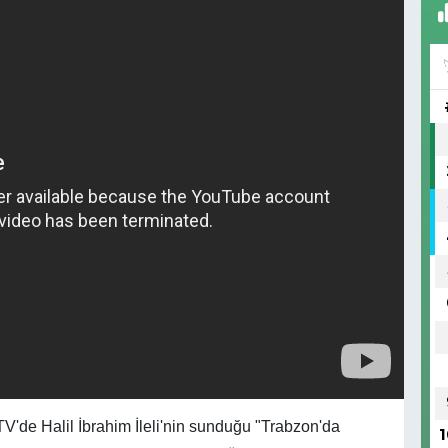
'de Halil İbrahim İleli'nin sunduğu "Trabzon'da
1