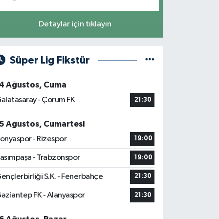
Detaylar için tıklayın
Süper Lig Fikstür
4 Ağustos, Cuma
alatasaray - Çorum FK
21:30
5 Ağustos, Cumartesi
onyaspor - Rizespor
19:00
asımpaşa - Trabzonspor
19:00
ençlerbirliği S.K. - Fenerbahçe
21:30
aziantep FK - Alanyaspor
21:30