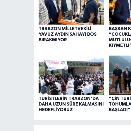
TRABZON MİLLETVEKİLİ
BAŞKAN K
YAVUZ AYDIN SAHAYI BOŞ
“ÇOCUKL
BIRAKMIYOR
MUTLULU
KIYMETLİ
TURİSTLERİN TRABZON'DA
“ÇİN TUR
DAHA UZUN SÜRE KALMASINI
TOHUMLAR
HEDEFLİYORUZ
BAŞLADI”