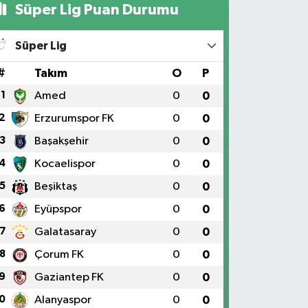
Süper Lig Puan Durumu
Süper Lig
#
Takım
O
P
1
Amed
0
0
2
Erzurumspor FK
0
0
3
Başakşehir
0
0
4
Kocaelispor
0
0
5
Beşiktaş
0
0
6
Eyüpspor
0
0
7
Galatasaray
0
0
8
Çorum FK
0
0
9
Gaziantep FK
0
0
0
Alanyaspor
0
0