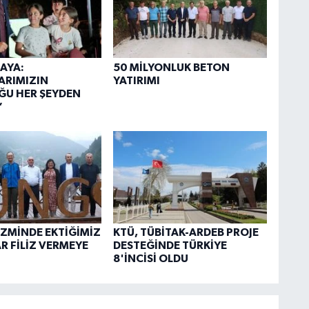
AYA:
50 MİLYONLUK BETON
ARIMIZIN
YATIRIMI
ĞU HER ŞEYDEN
”
İZMİNDE EKTİĞİMİZ
KTÜ, TÜBİTAK-ARDEB PROJE
 FİLİZ VERMEYE
DESTEĞİNDE TÜRKİYE
8'İNCİSİ OLDU