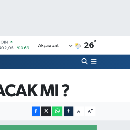
°
COIN
26
Akçaabat
602,05
%0.69
LAR
6006
%0.06
RO
0250
%0.02
RLİN
2398
%0.2
ACAK MI ?
M ALTIN
3.94
%0.32
T100
768
%48
-
+
A
A