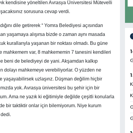
 kendisine yöneltilen Avrasya Üniversitesi Mütevelli
ışacaksınız sorusuna cevap verdi.
dığını dile getirerek “ Yomra Belediyesi açısından
aman yaşamaya alışırsa bizde o zaman aynı masada
uk kurallarıyla yaşanan bir noktası olmadı. Bu güne
1
ane mahkemem var, 8 mahkememin 7 tanesini kendileri
G
 de beni de belediyeyi de yani. Akşamdan kalkıp
n dolayı mahkemeye verebiliyorlar. O yüzden ne
1
e yaşayabilirsek uzlaşırız. Düşman değilim hiçbir
K
ızda yok. Avrasya üniversitesi bu şehir için bir
K
m. Ama ne yazık ki eğitimiyle değilde çeşitli konularla
bir taktiktir onlar için bilemiyorum. Niye kurum
G
 dedi.
G