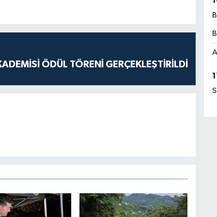
1
B
B
A
ADEMİSİ ÖDÜL TÖRENİ GERÇEKLEŞTİRİLDİ
1
S