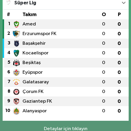
Süper Lig
#
Takım
O
P
1
Amed
0
0
2
Erzurumspor FK
0
0
3
Başakşehir
0
0
4
Kocaelispor
0
0
5
Beşiktaş
0
0
6
Eyüpspor
0
0
7
Galatasaray
0
0
8
Çorum FK
0
0
9
Gaziantep FK
0
0
10
Alanyaspor
0
0
Detaylar için tıklayın