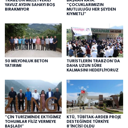
TRABZON MİLLETVEKİLİ
BAŞKAN KAYA:
YAVUZ AYDIN SAHAYI BOŞ
“ÇOCUKLARIMIZIN
BIRAKMIYOR
MUTLULUĞU HER ŞEYDEN
KIYMETLİ”
50 MİLYONLUK BETON
TURİSTLERİN TRABZON'DA
YATIRIMI
DAHA UZUN SÜRE
KALMASINI HEDEFLİYORUZ
“ÇİN TURİZMİNDE EKTİĞİMİZ
KTÜ, TÜBİTAK-ARDEB PROJE
TOHUMLAR FİLİZ VERMEYE
DESTEĞİNDE TÜRKİYE
BAŞLADI”
8'İNCİSİ OLDU