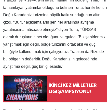
Trabzon ve Rize–Artvin havalimanlarının bölge için birbirini
tamamlayan yatırımlar olduğunu belirten Tuna, her iki kentin
Doğu Karadeniz turizmine büyük katkı sunduğunun altını
çizdi. “Bu tür açıklamaların şehirler arasında ayrışma
yaratmasına müsaade etmeyiz” diyen Tuna, TÜRSAB
olarak duruşlarının net olduğunu vurguladı:
“Biz şehirlerimizi
yarıştırmak için değil, bölge turizmini ortak akıl ve güç
birliğiyle kalkındırmak için çalışıyoruz. Trabzon da Rize de
bu bölgenin değeridir. Doğu Karadeniz’in geleceğinde
ayrıştırma değil, güç birliği esastır.”
İKİNCİ KEZ MİLLETLER
LİGİ ŞAMPŞİYONU!