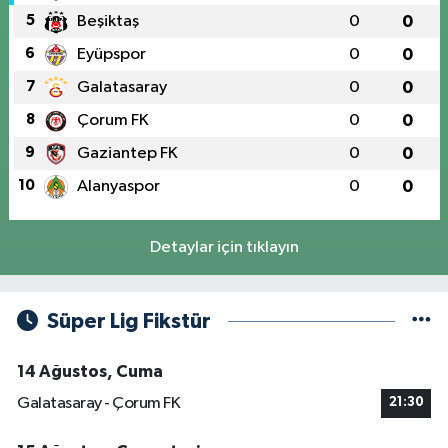
5
Beşiktaş
0
0
6
Eyüpspor
0
0
7
Galatasaray
0
0
8
Çorum FK
0
0
9
Gaziantep FK
0
0
10
Alanyaspor
0
0
Detaylar için tıklayın
Süper Lig Fikstür
14 Ağustos, Cuma
Galatasaray - Çorum FK
21:30