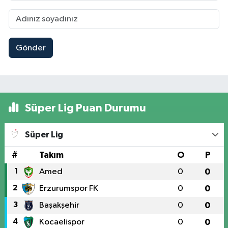
Gönder
Süper Lig Puan Durumu
Süper Lig
#
Takım
O
P
1
Amed
0
0
2
Erzurumspor FK
0
0
3
Başakşehir
0
0
4
Kocaelispor
0
0