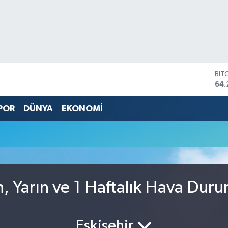
BIT
64.
DO
47,
POR
DÜNYA
EKONOMİ
EU
55,
STE
64,
GRA
651
BİS
 Yarın ve 1 Haftalık Hava Dur
13.
Eskişehir