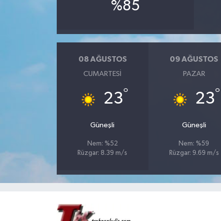
%85
08 AĞUSTOS
09 AĞUSTOS
CUMARTESI
PAZAR
°
°
23
23
Güneşli
Güneşli
Nem: %52
Nem: %59
Rüzgar: 8.39 m/s
Rüzgar: 9.69 m/s