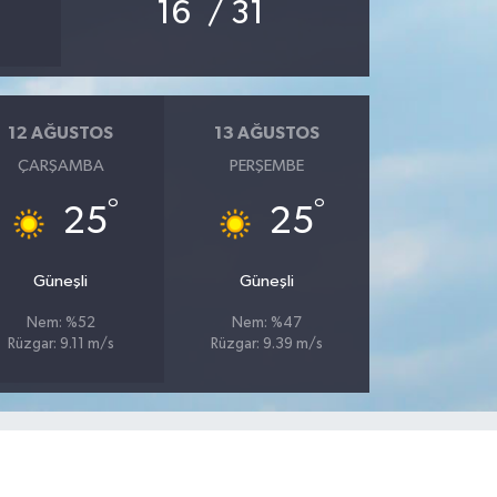
°
°
16
/ 31
12 AĞUSTOS
13 AĞUSTOS
ÇARŞAMBA
PERŞEMBE
°
°
25
25
Güneşli
Güneşli
Nem: %52
Nem: %47
Rüzgar: 9.11 m/s
Rüzgar: 9.39 m/s