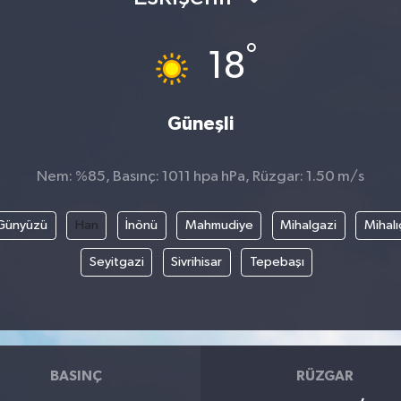
°
18
Güneşli
Nem: %85, Basınç: 1011 hpa hPa, Rüzgar: 1.50 m/s
Günyüzü
Han
İnönü
Mahmudiye
Mihalgazi
Mihalı
Seyitgazi
Sivrihisar
Tepebaşı
BASINÇ
RÜZGAR