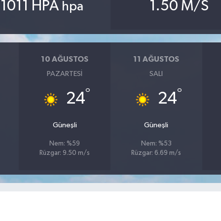
1011 HPA
1.50 M/S
hpa
10 AĞUSTOS
11 AĞUSTOS
PAZARTESI
SALI
°
°
24
24
Güneşli
Güneşli
Nem: %59
Nem: %53
Rüzgar: 9.50 m/s
Rüzgar: 6.69 m/s