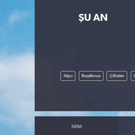
ŞU AN
Alpu
Beylikova
Çifteler
NEM