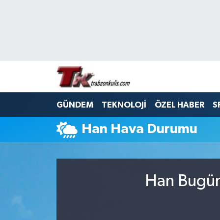
Trabzon Nöbetçi Eczaneler
Trabzon Hava Durumu
Trabzon Namaz Vakitleri
GÜNDEM
TEKNOLOJİ
ÖZEL HABER
S
Trabzon Trafik Yoğunluk Haritası
Han Hava Durumu
Süper Lig Puan Durumu ve Fikstür
Tüm Manşetler
Han Bugün,
Son Dakika Haberleri
Haber Arşivi