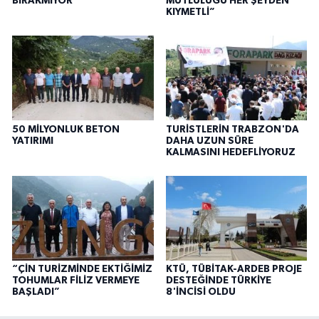
BIRAKMIYOR
MUTLULUĞU HER ŞEYDEN
KIYMETLİ”
50 MİLYONLUK BETON
TURİSTLERİN TRABZON'DA
YATIRIMI
DAHA UZUN SÜRE
KALMASINI HEDEFLİYORUZ
“ÇİN TURİZMİNDE EKTİĞİMİZ
KTÜ, TÜBİTAK-ARDEB PROJE
TOHUMLAR FİLİZ VERMEYE
DESTEĞİNDE TÜRKİYE
BAŞLADI”
8'İNCİSİ OLDU