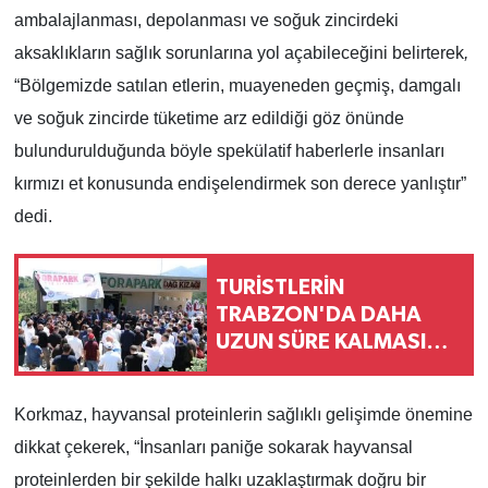
ambalajlanması, depolanması ve soğuk zincirdeki
aksaklıkların sağlık sorunlarına yol açabileceğini belirterek
,
“Bölgemizde satılan etlerin, muayeneden geçmiş, damgalı
ve soğuk zincirde tüketime arz edildiği göz önünde
bulundurulduğunda böyle spekülatif haberlerle insanları
kırmızı et konusunda endişelendirmek son derece yanlıştır”
dedi.
TURİSTLERİN
TRABZON'DA DAHA
UZUN SÜRE KALMASINI
HEDEFLİYORUZ
Korkmaz, hayvansal proteinlerin sağlıklı gelişimde önemine
dikkat çekerek,
“İnsanları paniğe sokarak hayvansal
proteinlerden bir şekilde halkı uzaklaştırmak doğru bir