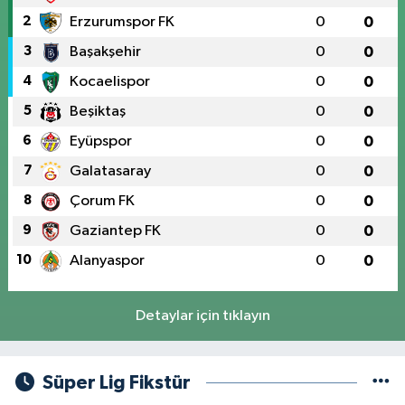
2
Erzurumspor FK
0
0
3
Başakşehir
0
0
4
Kocaelispor
0
0
5
Beşiktaş
0
0
6
Eyüpspor
0
0
7
Galatasaray
0
0
8
Çorum FK
0
0
9
Gaziantep FK
0
0
10
Alanyaspor
0
0
Detaylar için tıklayın
Süper Lig Fikstür