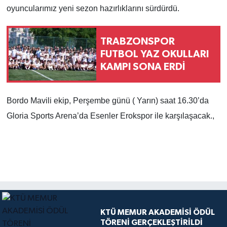
oyuncularımız yeni sezon hazırlıklarını sürdürdü.
TRABZONSPOR
FUTBOL YAZ OKULLARI
KAMPI SONA ERDİ
Bordo Mavili ekip, Perşembe günü ( Yarın) saat 16.30’da
Gloria Sports Arena’da Esenler Erokspor ile karşılaşacak.,
KTÜ MEMUR AKADEMİSİ ÖDÜL
TÖRENİ GERÇEKLEŞTİRİLDİ