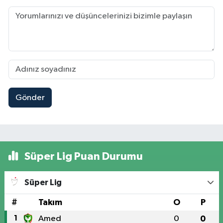
Gönder
Süper Lig Puan Durumu
Süper Lig
#
Takım
O
P
1
Amed
0
0