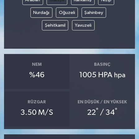
Nurdağı
Oğuzeli
Şahinbey
Şehitkamil
Yavuzeli
NEM
BASINÇ
%46
1005 HPA
hpa
RÜZGAR
EN DÜŞÜK / EN YÜKSEK
°
°
3.50 M/S
22
/ 34