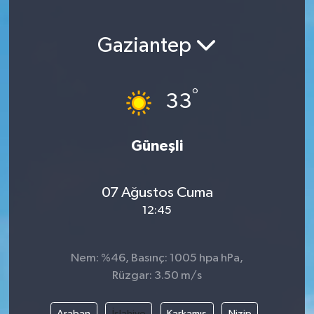
Gaziantep
°
33
Güneşli
07 Ağustos Cuma
12:45
Nem: %46, Basınç: 1005 hpa hPa,
Rüzgar: 3.50 m/s
Araban
İslahiye
Karkamış
Nizip