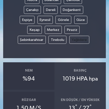
Çanakçı
Dereli
Doğankent
Espiye
Eynesil
Görele
Güce
Keşap
Merkez
Piraziz
Şebinkarahisar
Tirebolu
Yağlıdere
NEM
BASINÇ
%94
1019 HPA
hpa
RÜZGAR
EN DÜŞÜK / EN YÜKSEK
°
°
1.50 M/S
13
/ 27