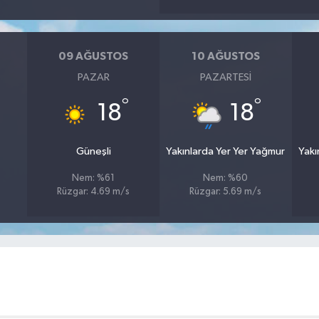
09 AĞUSTOS
10 AĞUSTOS
PAZAR
PAZARTESI
°
°
18
18
Güneşli
Yakınlarda Yer Yer Yağmur
Yakı
Nem: %61
Nem: %60
Rüzgar: 4.69 m/s
Rüzgar: 5.69 m/s