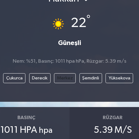
°
22
Güneşli
Nem: %51, Basınç: 1011 hpa hPa, Rüzgar: 5.39 m/s
Çukurca
Derecik
Merkez
Şemdinli
Yüksekova
BASINÇ
RÜZGAR
1011 HPA
5.39 M/S
hpa