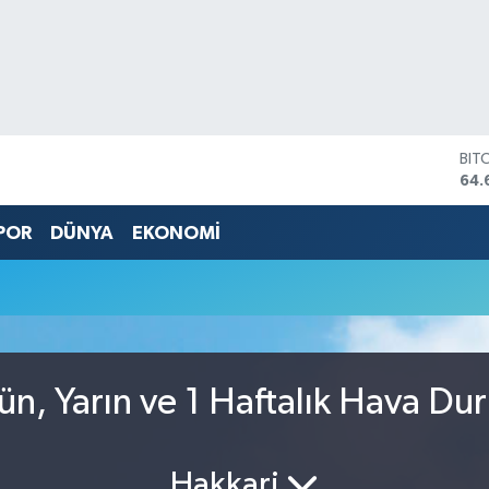
BIT
64.
DO
47,
POR
DÜNYA
EKONOMİ
EU
55,
STE
64,
GRA
651
BİS
ün, Yarın ve 1 Haftalık Hava Du
13.
Hakkari