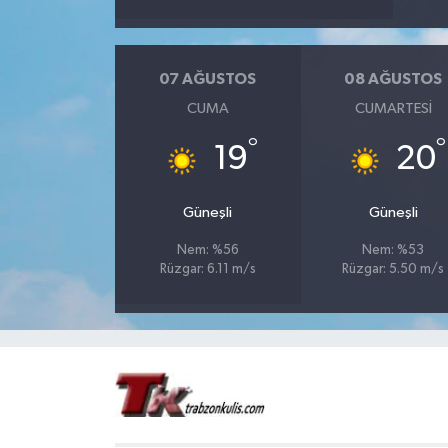
07 AĞUSTOS
08 AĞUSTOS
CUMA
CUMARTESI
°
°
19
20
Güneşli
Güneşli
Nem: %56
Nem: %53
Rüzgar: 6.11 m/s
Rüzgar: 5.50 m/s