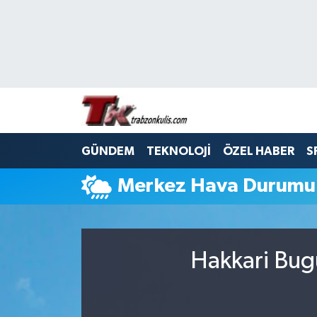
Trabzon Nöbetçi Eczaneler
Trabzon Hava Durumu
Trabzon Namaz Vakitleri
GÜNDEM
TEKNOLOJİ
ÖZEL HABER
S
Trabzon Trafik Yoğunluk Haritası
Merkez Hava Durumu
Süper Lig Puan Durumu ve Fikstür
Tüm Manşetler
Hakkari Bug
Son Dakika Haberleri
Haber Arşivi