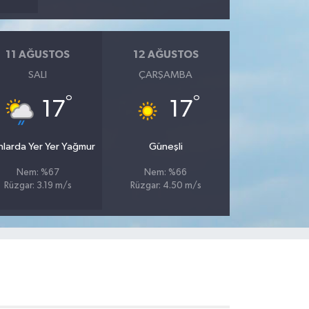
11 AĞUSTOS
12 AĞUSTOS
SALI
ÇARŞAMBA
°
°
17
17
nlarda Yer Yer Yağmur
Güneşli
Nem: %67
Nem: %66
Rüzgar: 3.19 m/s
Rüzgar: 4.50 m/s