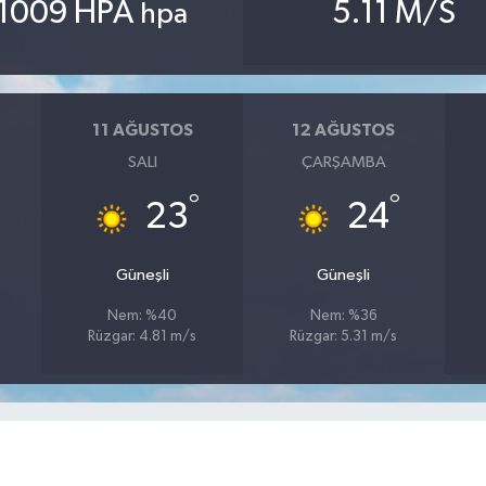
1009 HPA
5.11 M/S
hpa
11 AĞUSTOS
12 AĞUSTOS
SALI
ÇARŞAMBA
°
°
23
24
Güneşli
Güneşli
Nem: %40
Nem: %36
Rüzgar: 4.81 m/s
Rüzgar: 5.31 m/s