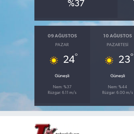
%37
09 AĞUSTOS
10 AĞUSTOS
PAZAR
PAZARTESI
°
°
24
23
Güneşli
Güneşli
Nem: %37
Nem: %44
Rüzgar: 6.11 m/s
Rüzgar: 6.00 m/s