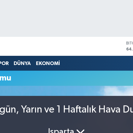
BI
64
DO
47
POR
DÜNYA
EKONOMİ
EU
55
umu
ST
64,
GR
66
Bİ
ün, Yarın ve 1 Haftalık Hava 
13.
Isparta