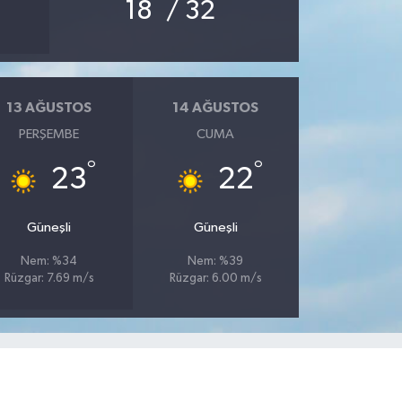
°
°
18
/ 32
13 AĞUSTOS
14 AĞUSTOS
PERŞEMBE
CUMA
°
°
23
22
Güneşli
Güneşli
Nem: %34
Nem: %39
Rüzgar: 7.69 m/s
Rüzgar: 6.00 m/s