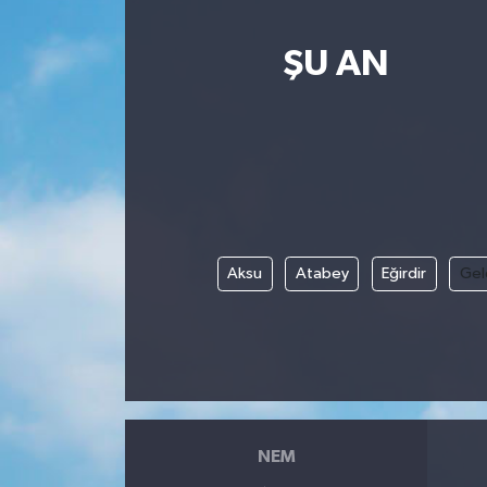
ŞU AN
Aksu
Atabey
Eğirdir
Gel
NEM