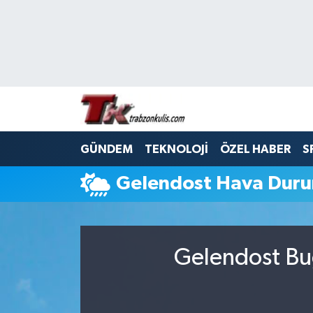
Trabzon Nöbetçi Eczaneler
Trabzon Hava Durumu
Trabzon Namaz Vakitleri
GÜNDEM
TEKNOLOJİ
ÖZEL HABER
S
Trabzon Trafik Yoğunluk Haritası
Gelendost Hava Dur
Süper Lig Puan Durumu ve Fikstür
Tüm Manşetler
Gelendost Bug
Son Dakika Haberleri
Haber Arşivi