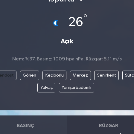
°
26
Açık
Nem: %37, Basınç: 1009 hpa hPa, Rüzgar: 5.11 m/s
endost
Gönen
Keçiborlu
Merkez
Senirkent
Sütç
Yalvaç
Yenişarbademli
BASINÇ
RÜZGAR