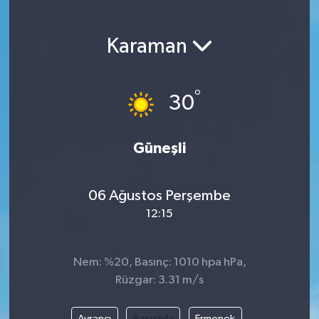
Karaman
°
30
Güneşli
06 Ağustos Perşembe
12:15
Nem: %20, Basınç: 1010 hpa hPa,
Rüzgar: 3.31 m/s
Ayrancı
Başyayla
Ermenek