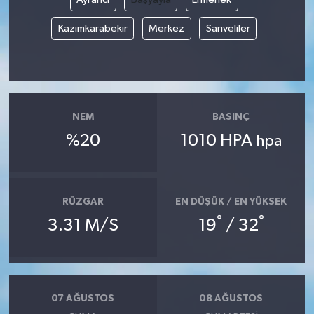
Kazımkarabekir
Merkez
Sarıveliler
NEM
BASINÇ
%20
1010 HPA
hpa
RÜZGAR
EN DÜŞÜK / EN YÜKSEK
°
°
3.31 M/S
19
/ 32
07 AĞUSTOS
08 AĞUSTOS