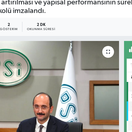
artırılması ve yapısal performansının sürek
okolü imzalandı.
2
2 DK
GÖSTERIM
OKUNMA SÜRESI