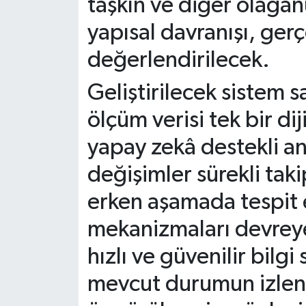
taşkın ve diğer olağan
yapısal davranışı, ger
değerlendirilecek.
Geliştirilecek sistem 
ölçüm verisi tek bir di
yapay zekâ destekli ana
değişimler sürekli taki
erken aşamada tespit 
mekanizmaları devreye 
hızlı ve güvenilir bilg
mevcut durumun izlenme