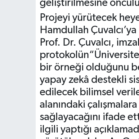
geliştirilmesine öncül
Projeyi yürütecek heye
Hamdullah Çuvalcı’ya g
Prof. Dr. Çuvalcı, imz
protokolün
“Üniversite
bir örneği olduğunu bel
yapay zekâ destekli s
edilecek bilimsel veril
alanındaki çalışmalara
sağlayacağını ifade ett
ilgili yaptığı açıklamad