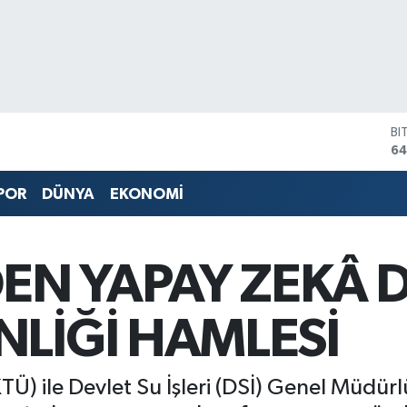
D
47
E
55
POR
DÜNYA
EKONOMİ
ST
64
GR
66
DEN YAPAY ZEKÂ 
Bİ
13
BI
NLİĞİ HAMLESİ
64
KTÜ) ile Devlet Su İşleri (DSİ) Genel Müdür