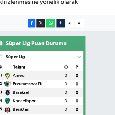
li izlenmesine yönelik olarak
-
+
A
A
Süper Lig Puan Durumu
Süper Lig
#
Takım
O
P
1
Amed
0
0
2
Erzurumspor FK
0
0
3
Başakşehir
0
0
4
Kocaelispor
0
0
5
Beşiktaş
0
0