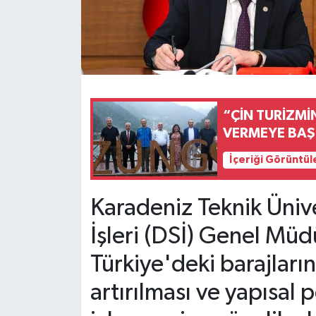
“ÇİN TURİZMİ
VERMEYE BAŞ
İçeriği Görüntül
Karadeniz Teknik Ünive
İşleri (DSİ) Genel Müd
Türkiye'deki barajları
artırılması ve yapısal 