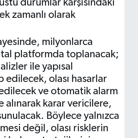
üstü durumlar karşısındaki
çek zamanlı olarak
sayesinde, milyonlarca
jital platformda toplanacak;
lizler ile yapısal
p edilecek, olası hasarlar
edilecek ve otomatik alarm
alınarak karar vericilere,
i sunulacak. Böylece yalnızca
si değil, olası risklerin