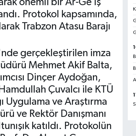
arak önemli bir Ar-Ge İş
K
landı. Protokol kapsamında,
G
larak Trabzon Atasu Barajı
G
1
de gerçekleştirilen imza
B
Müdürü Mehmet Akif Balta,
B
ımcısı Dinçer Aydoğan,
A
 Hamdullah Çuvalcı ile KTÜ
1
ğı Uygulama ve Araştırma
S
ürü ve Rektör Danışmanı
tunışık katıldı. Protokolün