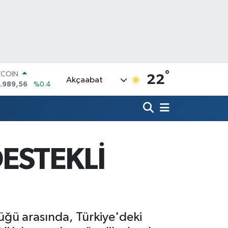
°
OLAR
22
Akçaabat
,7239
%0.01
URO
,1823
%-0.06
ERLİN
,4329
%-0.02
AM ALTIN
64.02
%0.05
DESTEKLİ
ST100
.779
%0
TCOIN
.989,56
%0.4
lüğü arasında, Türkiye'deki