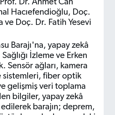
 Prof. Dr. Ahmet Can
emal Hacıefendioğlu, Doç.
 ve Doç. Dr. Fatih Yesevi
su Barajı'na, yapay zekâ
ı Sağlığı İzleme ve Erken
k. Sensör ağları, kamera
sistemleri, fiber optik
ve gelişmiş veri toplama
len bilgiler, yapay zekâ
z edilerek barajın; deprem,