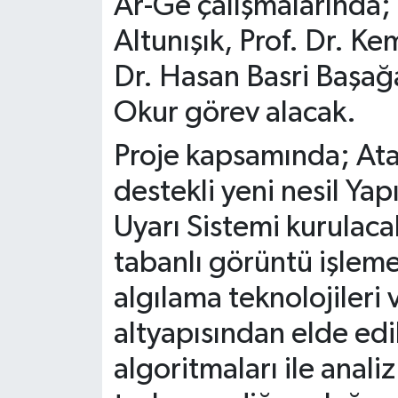
Ar-Ge çalışmalarında;
Altunışık, Prof. Dr. K
Dr. Hasan Basri Başağa
Okur görev alacak.
Proje kapsamında; Ata
destekli yeni nesil Yap
Uyarı Sistemi kurulaca
tabanlı görüntü işleme 
algılama teknolojileri 
altyapısından elde edi
algoritmaları ile anali