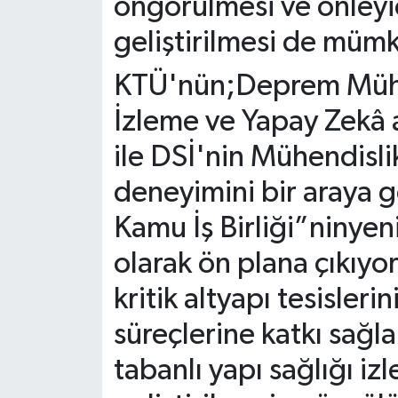
öngörülmesi ve önleyic
geliştirilmesi de müm
KTÜ'nün;Deprem Mühen
İzleme ve Yapay Zekâ a
ile DSİ'nin Mühendisli
deneyimini bir araya g
Kamu İş Birliği”ninyeni
olarak ön plana çıkıyor
kritik altyapı tesisleri
süreçlerine katkı sağla
tabanlı yapı sağlığı iz