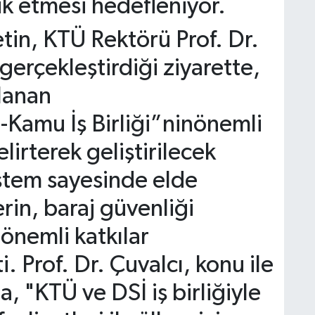
ük etmesi hedefleniyor.
tin, KTÜ Rektörü Prof. Dr.
erçekleştirdiği ziyarette,
alanan
-Kamu İş Birliği”ninönemli
irterek geliştirilecek
istem sayesinde elde
erin, baraj güvenliği
 önemli katkılar
i. Prof. Dr. Çuvalcı, konu ile
a, "KTÜ ve DSİ iş birliğiyle