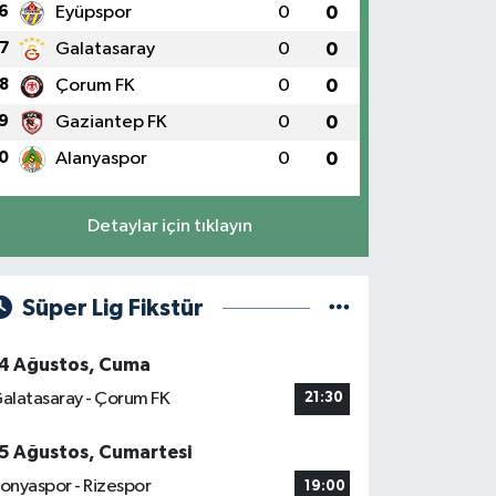
6
Eyüpspor
0
0
7
Galatasaray
0
0
8
Çorum FK
0
0
9
Gaziantep FK
0
0
0
Alanyaspor
0
0
Detaylar için tıklayın
Süper Lig Fikstür
4 Ağustos, Cuma
alatasaray - Çorum FK
21:30
5 Ağustos, Cumartesi
onyaspor - Rizespor
19:00