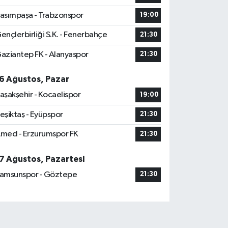
asımpaşa - Trabzonspor
19:00
ençlerbirliği S.K. - Fenerbahçe
21:30
aziantep FK - Alanyaspor
21:30
6 Ağustos, Pazar
aşakşehir - Kocaelispor
19:00
eşiktaş - Eyüpspor
21:30
med - Erzurumspor FK
21:30
7 Ağustos, Pazartesi
amsunspor - Göztepe
21:30