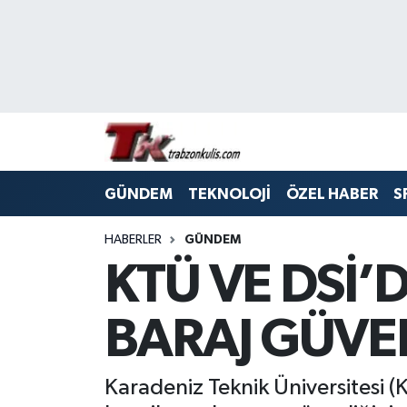
Trabzon Nöbetçi Eczaneler
Trabzon Hava Durumu
Trabzon Namaz Vakitleri
GÜNDEM
TEKNOLOJİ
ÖZEL HABER
S
Trabzon Trafik Yoğunluk Haritası
HABERLER
GÜNDEM
Süper Lig Puan Durumu ve Fikstür
KTÜ VE DSİ’
Tüm Manşetler
BARAJ GÜVE
Son Dakika Haberleri
Karadeniz Teknik Üniversitesi (
Haber Arşivi