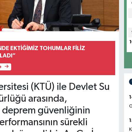
1
NDE EKTİĞİMİZ TOHUMLAR FİLİZ
LADI”
e
rsitesi (KTÜ) ile Devlet Su
ürlüğü arasında,
1
G
n deprem güvenliğinin
performansının sürekli
1
K