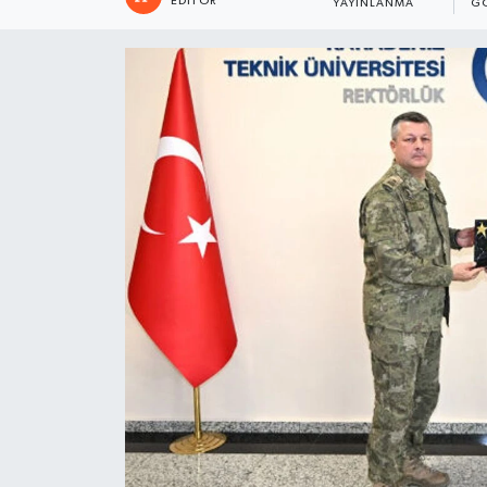
EDITÖR
YAYINLANMA
G