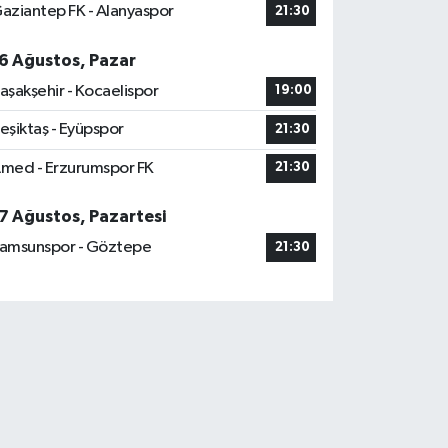
aziantep FK - Alanyaspor
21:30
6 Ağustos, Pazar
aşakşehir - Kocaelispor
19:00
eşiktaş - Eyüpspor
21:30
med - Erzurumspor FK
21:30
7 Ağustos, Pazartesi
amsunspor - Göztepe
21:30