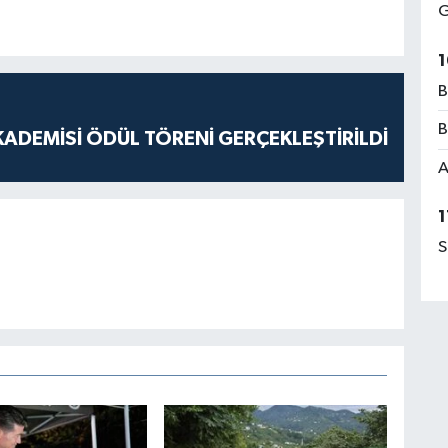
G
1
B
B
ADEMİSİ ÖDÜL TÖRENİ GERÇEKLEŞTİRİLDİ
A
1
S