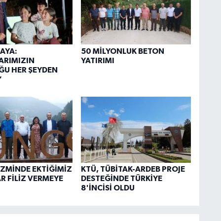
AYA:
50 MİLYONLUK BETON
ARIMIZIN
YATIRIMI
ĞU HER ŞEYDEN
”
İZMİNDE EKTİĞİMİZ
KTÜ, TÜBİTAK-ARDEB PROJE
 FİLİZ VERMEYE
DESTEĞİNDE TÜRKİYE
8'İNCİSİ OLDU