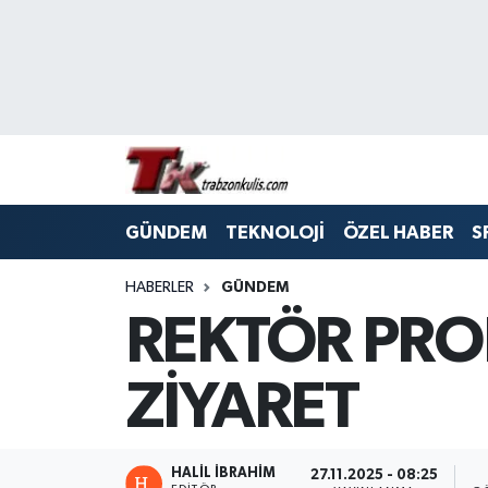
Trabzon Nöbetçi Eczaneler
Trabzon Hava Durumu
Trabzon Namaz Vakitleri
GÜNDEM
TEKNOLOJİ
ÖZEL HABER
S
Trabzon Trafik Yoğunluk Haritası
HABERLER
GÜNDEM
Süper Lig Puan Durumu ve Fikstür
REKTÖR PROF
Tüm Manşetler
ZİYARET
Son Dakika Haberleri
Haber Arşivi
HALİL İBRAHİM
27.11.2025 - 08:25