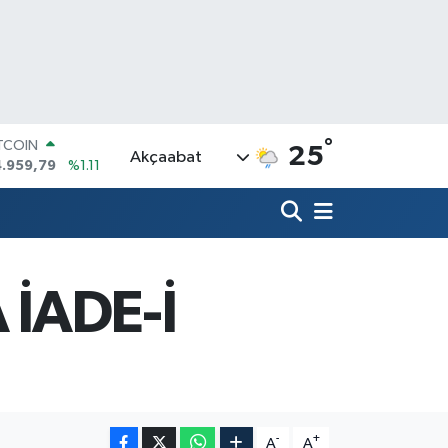
°
ITCOIN
25
Akçaabat
4.959,79
%1.11
OLAR
7,7436
%0.18
URO
5,2510
%0.32
ERLİN
,4811
%0.38
 İADE-İ
RAM ALTIN
660.55
%0.03
ST100
.779
%-14
-
+
A
A