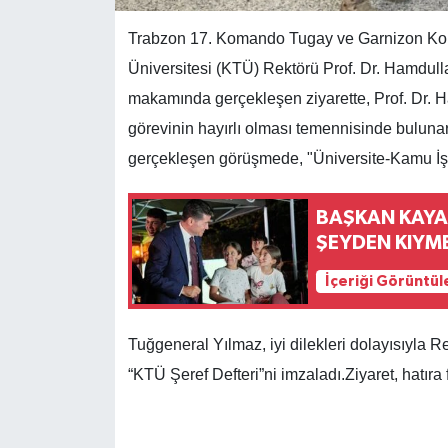
Trabzon 17. Komando Tugay ve Garnizon Kom
Üniversitesi (KTÜ) Rektörü Prof. Dr. Hamdulla
makamında gerçekleşen ziyarette, Prof. Dr. 
görevinin hayırlı olması temennisinde bulunara
gerçekleşen görüşmede, "Üniversite-Kamu İş 
BAŞKAN KAYA
ŞEYDEN KIYME
İçeriği Görüntül
Tuğgeneral Yılmaz, iyi dilekleri dolayısıyla R
“KTÜ Şeref Defteri”ni imzaladı.
Ziyaret, hatıra