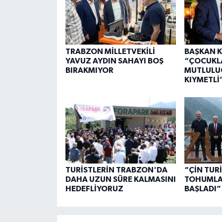
TRABZON MİLLETVEKİLİ
BAŞKAN K
YAVUZ AYDIN SAHAYI BOŞ
“ÇOCUKL
BIRAKMIYOR
MUTLULU
KIYMETLİ
TURİSTLERİN TRABZON'DA
“ÇİN TUR
DAHA UZUN SÜRE KALMASINI
TOHUMLAR
HEDEFLİYORUZ
BAŞLADI”