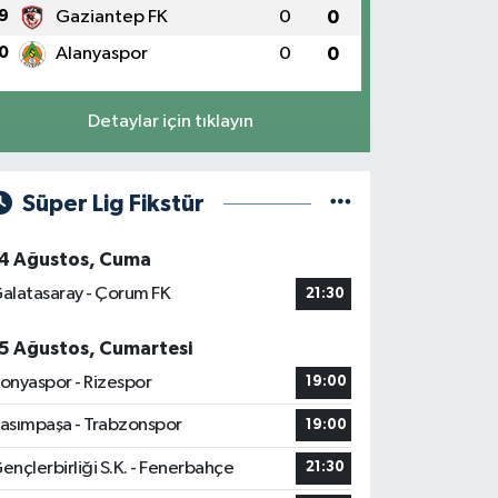
9
Gaziantep FK
0
0
0
Alanyaspor
0
0
Detaylar için tıklayın
Süper Lig Fikstür
4 Ağustos, Cuma
alatasaray - Çorum FK
21:30
5 Ağustos, Cumartesi
onyaspor - Rizespor
19:00
asımpaşa - Trabzonspor
19:00
ençlerbirliği S.K. - Fenerbahçe
21:30