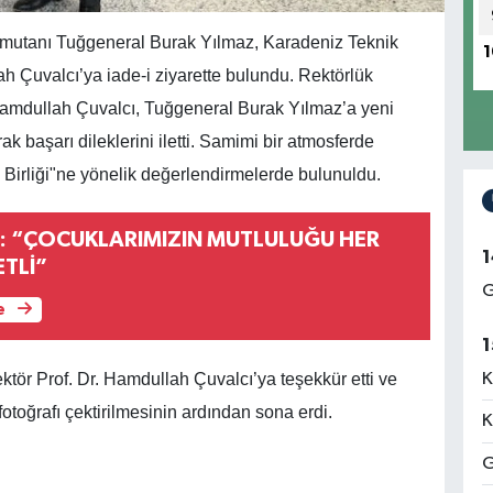
utanı Tuğgeneral Burak Yılmaz, Karadeniz Teknik
1
h Çuvalcı’ya iade-i ziyarette bulundu. Rektörlük
Hamdullah Çuvalcı, Tuğgeneral Burak Yılmaz’a yeni
k başarı dileklerini iletti. Samimi bir atmosferde
Birliği"ne yönelik değerlendirmelerde bulunuldu.
: “ÇOCUKLARIMIZIN MUTLULUĞU HER
1
TLİ”
G
e
1
K
ektör Prof. Dr. Hamdullah Çuvalcı’ya teşekkür etti ve
 fotoğrafı çektirilmesinin ardından sona erdi.
K
G