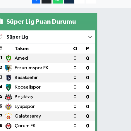
Süper Lig Puan Durumu
Süper Lig
#
Takım
O
P
1
Amed
0
0
2
Erzurumspor FK
0
0
3
Başakşehir
0
0
4
Kocaelispor
0
0
5
Beşiktaş
0
0
6
Eyüpspor
0
0
7
Galatasaray
0
0
8
Çorum FK
0
0