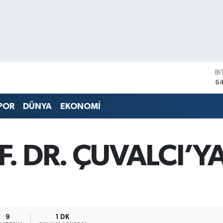
B
6
D
4
POR
DÜNYA
EKONOMİ
E
5
ST
64
. DR. ÇUVALCI’YA
G
6
Bİ
13
9
1 DK