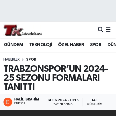
Trabzon Nöbetçi Eczaneler
Trabzon Hava Durumu
GÜNDEM
TEKNOLOJİ
ÖZEL HABER
SPOR
DÜ
Trabzon Namaz Vakitleri
Trabzon Trafik Yoğunluk Haritası
HABERLER
SPOR
TRABZONSPOR’UN 2024-
Süper Lig Puan Durumu ve Fikstür
25 SEZONU FORMALARI
TANITTI
Tüm Manşetler
Son Dakika Haberleri
HALİL İBRAHİM
14.06.2024 - 18:16
143
EDITÖR
YAYINLANMA
GÖSTERIM
Haber Arşivi