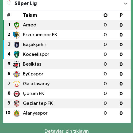
Süper Lig
#
Takım
O
P
1
Amed
0
0
2
Erzurumspor FK
0
0
3
Başakşehir
0
0
4
Kocaelispor
0
0
5
Beşiktaş
0
0
6
Eyüpspor
0
0
7
Galatasaray
0
0
8
Çorum FK
0
0
9
Gaziantep FK
0
0
10
Alanyaspor
0
0
Detaylar için tıklayın