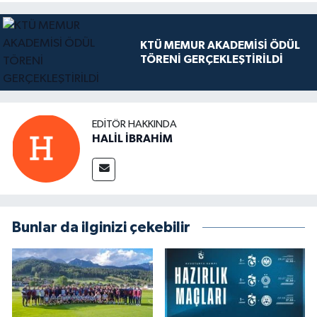
KTÜ MEMUR AKADEMİSİ ÖDÜL
TÖRENİ GERÇEKLEŞTİRİLDİ
EDITÖR HAKKINDA
HALİL İBRAHİM
Bunlar da ilginizi çekebilir