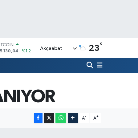
°
ITCOIN
23
Akçaabat
5.130,04
%1.2
OLAR
7,7436
%0.18
URO
5,2510
%0.32
TERLİN
4,4811
%0.38
ANIYOR
RAM ALTIN
648.99
%2.59
İST100
3.773
%-19
-
+
A
A