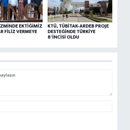
İZMİNDE EKTİĞİMİZ
KTÜ, TÜBİTAK-ARDEB PROJE
 FİLİZ VERMEYE
DESTEĞİNDE TÜRKİYE
8'İNCİSİ OLDU