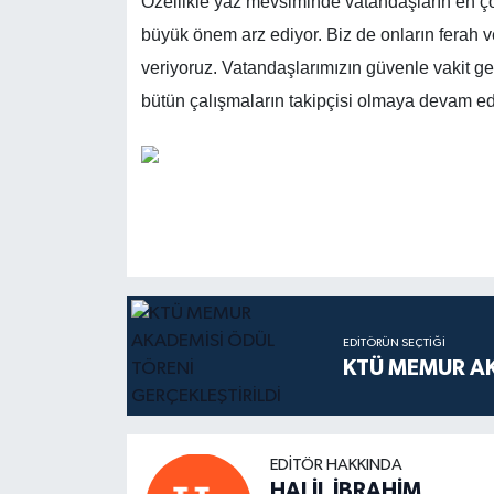
Özellikle yaz mevsiminde vatandaşların en çok
büyük önem arz ediyor. Biz de onların ferah ve
veriyoruz. Vatandaşlarımızın güvenle vakit ge
bütün çalışmaların takipçisi olmaya devam ed
EDITÖRÜN SEÇTIĞI
KTÜ MEMUR AK
EDITÖR HAKKINDA
HALİL İBRAHİM