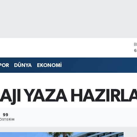
B
6
D
4
POR
DÜNYA
EKONOMİ
E
5
S
6
AJI YAZA HAZIRL
G
6
B
1
99
ÖSTERIM