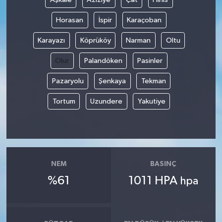
Horasan
İspir
Karaçoban
Karayazı
Köprüköy
Narman
Oltu
Olur
Palandöken
Pasinler
Pazaryolu
Şenkaya
Tekman
Tortum
Uzundere
Yakutiye
NEM
BASINÇ
%61
1011 HPA
hpa