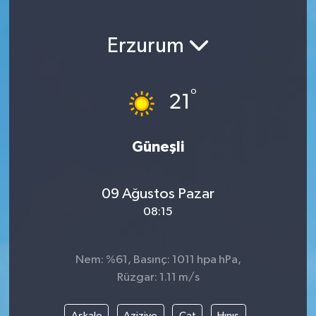
Erzurum
°
21
Güneşli
09 Ağustos Pazar
08:15
Nem: %61, Basınç: 1011 hpa hPa,
Rüzgar: 1.11 m/s
Aşkale
Aziziye
Çat
Hınıs