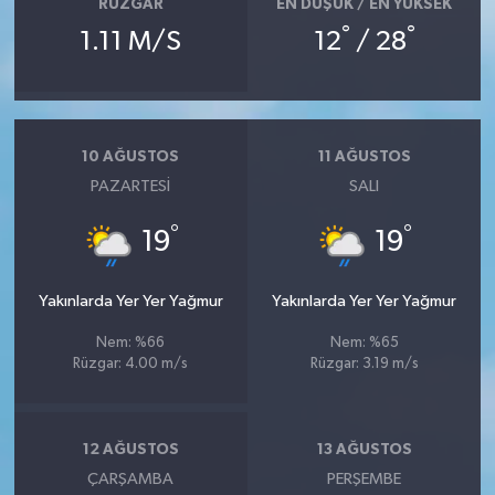
RÜZGAR
EN DÜŞÜK / EN YÜKSEK
°
°
1.11 M/S
12
/ 28
10 AĞUSTOS
11 AĞUSTOS
PAZARTESI
SALI
°
°
19
19
Yakınlarda Yer Yer Yağmur
Yakınlarda Yer Yer Yağmur
Nem: %66
Nem: %65
Rüzgar: 4.00 m/s
Rüzgar: 3.19 m/s
12 AĞUSTOS
13 AĞUSTOS
ÇARŞAMBA
PERŞEMBE