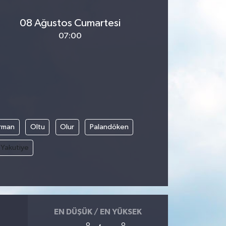
08 Ağustos Cumartesi
07:00
rman
Oltu
Olur
Palandöken
Yakutiye
EN DÜŞÜK / EN YÜKSEK