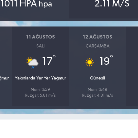
1011 HPA
2.11 M/S
hpa
11 AĞUSTOS
12 AĞUSTOS
SALI
ÇARŞAMBA
°
°
17
19
ağmur
Yakınlarda Yer Yer Yağmur
Güneşli
Nem: %59
Nem: %49
Rüzgar: 5.81 m/s
Rüzgar: 4.31 m/s