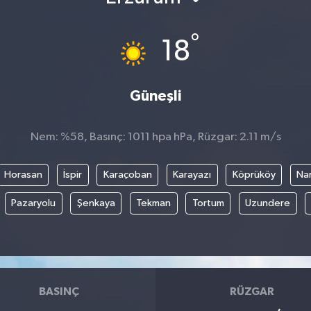
°
18
Güneşli
Nem: %58, Basınç: 1011 hpa hPa, Rüzgar: 2.11 m/s
Horasan
İspir
Karaçoban
Karayazı
Köprüköy
Na
Pazaryolu
Şenkaya
Tekman
Tortum
Uzundere
BASINÇ
RÜZGAR