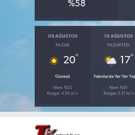
%58
09 AĞUSTOS
10 AĞUSTOS
PAZAR
PAZARTESI
°
°
20
17
Güneşli
Yakınlarda Yer Yer Y
Nem: %52
Nem: %61
Rüzgar: 4.50 m/s
Rüzgar: 5.31 m/s