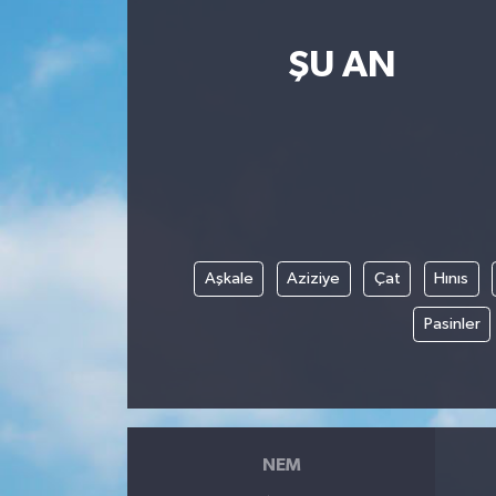
ŞU AN
Aşkale
Aziziye
Çat
Hınıs
Pasinler
NEM