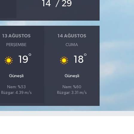
°
°
14
/ 29
13 AĞUSTOS
14 AĞUSTOS
PERŞEMBE
CUMA
°
°
19
18
Güneşli
Güneşli
Nem: %53
Nem: %60
Rüzgar: 4.39 m/s
Rüzgar: 3.31 m/s