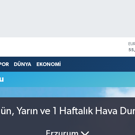
EU
55
ST
64
POR
DÜNYA
EKONOMİ
GR
66
u
Bİ
13
BI
64
DO
ün, Yarın ve 1 Haftalık Hava D
47
Erzurum