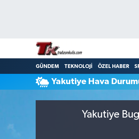
Trabzon Nöbetçi Eczaneler
Trabzon Hava Durumu
Trabzon Namaz Vakitleri
GÜNDEM
TEKNOLOJİ
ÖZEL HABER
S
Trabzon Trafik Yoğunluk Haritası
Yakutiye Hava Durum
Süper Lig Puan Durumu ve Fikstür
Tüm Manşetler
Yakutiye Bug
Son Dakika Haberleri
Haber Arşivi