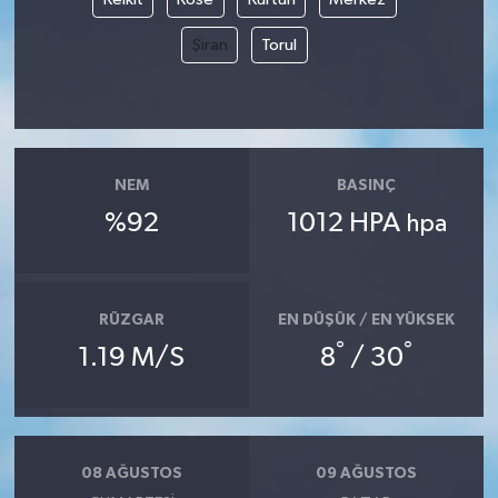
Şiran
Torul
NEM
BASINÇ
%92
1012 HPA
hpa
RÜZGAR
EN DÜŞÜK / EN YÜKSEK
°
°
1.19 M/S
8
/ 30
08 AĞUSTOS
09 AĞUSTOS