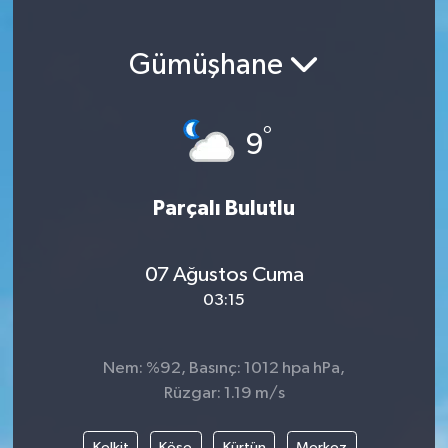
Gümüşhane
°
9
Parçalı Bulutlu
07 Ağustos Cuma
03:15
Nem: %92, Basınç: 1012 hpa hPa,
Rüzgar: 1.19 m/s
Kelkit
Köse
Kürtün
Merkez